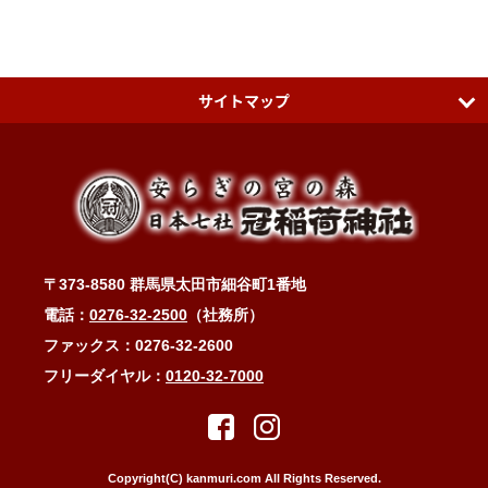
サイトマップ
日本七社 冠稲荷神社
ティアラグリーンパレス
アクセスMAP
〒373-8580 群馬県太田市細谷町1番地
冠稲荷神社ブログ
電話：
0276-32-2500
（社務所）
お問い合わせ・ご祈祷予約
ファックス：0276-32-2600
フリーダイヤル：
0120-32-7000
縁結び・子宝・安産・子育て・健康長寿
縁結びと冠稲荷の木瓜の花
木瓜に縁あるお祭り
Copyright(C) kanmuri.com All Rights Reserved.