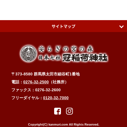
サイトマップ
日本七社 冠稲荷神社
ティアラグリーンパレス
アクセスMAP
〒373-8580 群馬県太田市細谷町1番地
冠稲荷神社ブログ
電話：
0276-32-2500
（社務所）
お問い合わせ・ご祈祷予約
ファックス：0276-32-2600
フリーダイヤル：
0120-32-7000
縁結び・子宝・安産・子育て・健康長寿
縁結びと冠稲荷の木瓜の花
木瓜に縁あるお祭り
Copyright(C) kanmuri.com All Rights Reserved.