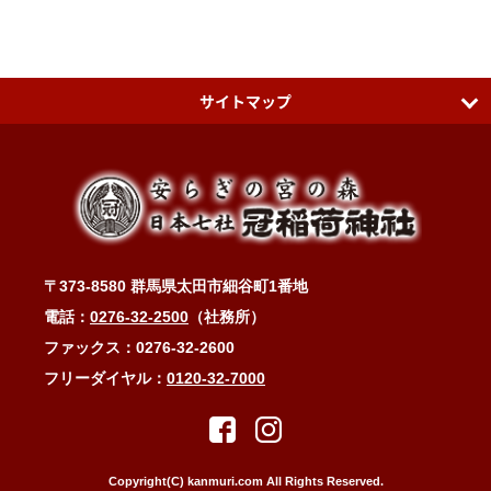
サイトマップ
日本七社 冠稲荷神社
ティアラグリーンパレス
アクセスMAP
〒373-8580 群馬県太田市細谷町1番地
冠稲荷神社ブログ
電話：
0276-32-2500
（社務所）
お問い合わせ・ご祈祷予約
ファックス：0276-32-2600
フリーダイヤル：
0120-32-7000
縁結び・子宝・安産・子育て・健康長寿
縁結びと冠稲荷の木瓜の花
木瓜に縁あるお祭り
Copyright(C) kanmuri.com All Rights Reserved.