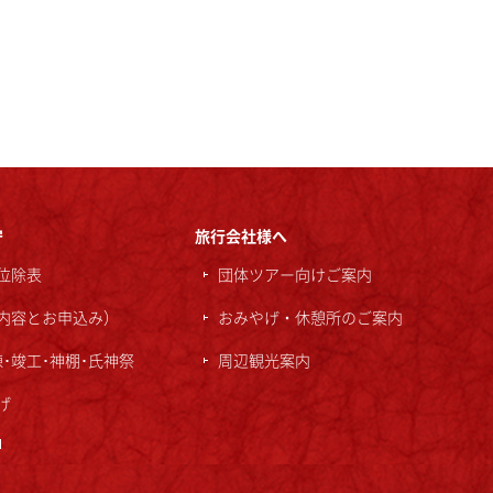
守
旅行会社様へ
位除表
団体ツアー向けご案内
内容とお申込み）
おみやげ・休憩所のご案内
棟･竣工･神棚･氏神祭
周辺観光案内
げ