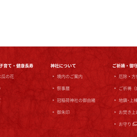
子育て・健康長寿
神社について
ご祈祷・御
木瓜の花
境内のご案内
厄除・方
り
祭事暦
ご祈祷（
て
冠稲荷神社の御由緒
地鎮･上
御朱印
お焚き上
お守り