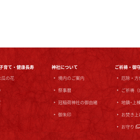
子育て・健康長寿
神社について
ご祈祷・御
木瓜の花
境内のご案内
厄除・方
り
祭事暦
ご祈祷（
て
冠稲荷神社の御由緒
地鎮･上
御朱印
お焚き上
お守り