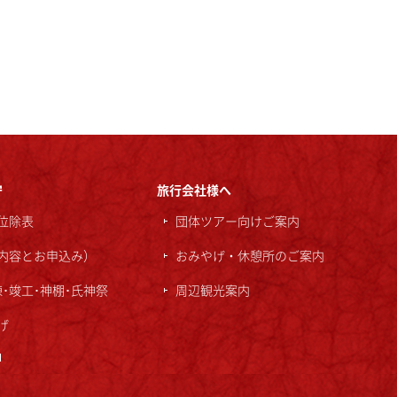
守
旅行会社様へ
位除表
団体ツアー向けご案内
内容とお申込み）
おみやげ・休憩所のご案内
棟･竣工･神棚･氏神祭
周辺観光案内
げ