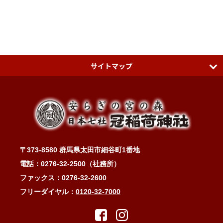
サイトマップ
日本七社 冠稲荷神社
ティアラグリーンパレス
アクセスMAP
〒373-8580 群馬県太田市細谷町1番地
冠稲荷神社ブログ
電話：
0276-32-2500
（社務所）
お問い合わせ・ご祈祷予約
ファックス：0276-32-2600
フリーダイヤル：
0120-32-7000
縁結び・子宝・安産・子育て・健康長寿
縁結びと冠稲荷の木瓜の花