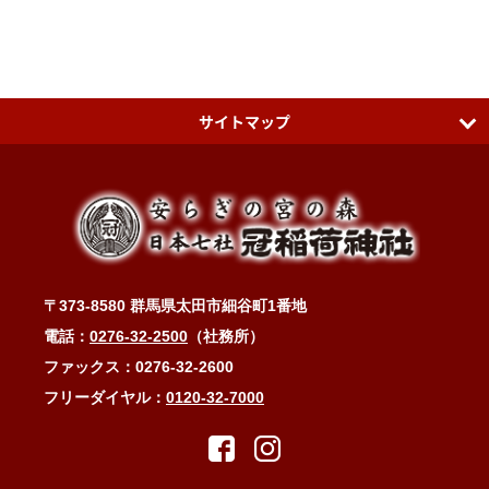
サイトマップ
日本七社 冠稲荷神社
ティアラグリーンパレス
アクセスMAP
〒373-8580 群馬県太田市細谷町1番地
冠稲荷神社ブログ
電話：
0276-32-2500
（社務所）
お問い合わせ・ご祈祷予約
ファックス：0276-32-2600
フリーダイヤル：
0120-32-7000
縁結び・子宝・安産・子育て・健康長寿
縁結びと冠稲荷の木瓜の花
木瓜に縁あるお祭り