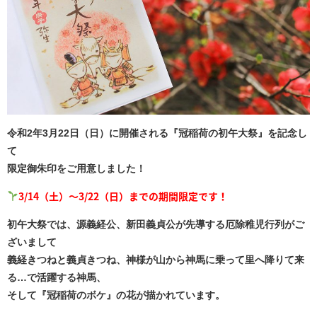
令和2年3月22日（日）に開催される『冠稲荷の初午大祭』を記念し
て
限定御朱印をご用意しました！
3/14（土）～3/22（日）までの期間限定です！
初午大祭では、源義経公、新田義貞公が先導する厄除稚児行列がご
ざいまして
義経きつねと義貞きつね、神様が山から神馬に乗って里へ降りて来
る…で活躍する神馬、
そして『冠稲荷のボケ』の花が描かれています。