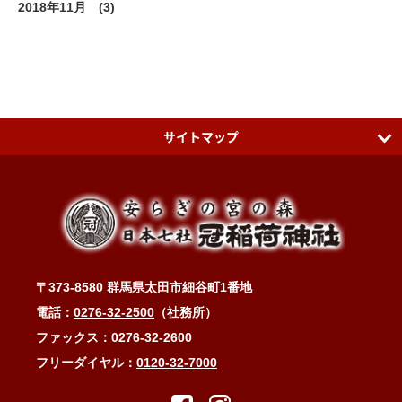
2018年11月
(3)
サイトマップ
日本七社 冠稲荷神社
ティアラグリーンパレス
アクセスMAP
〒373-8580 群馬県太田市細谷町1番地
冠稲荷神社ブログ
電話：
0276-32-2500
（社務所）
お問い合わせ・ご祈祷予約
ファックス：0276-32-2600
フリーダイヤル：
0120-32-7000
縁結び・子宝・安産・子育て・健康長寿