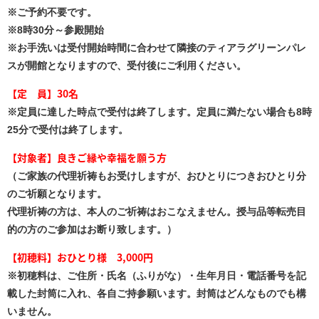
※ご予約不要です。
※8時30分～参殿開始
※お手洗いは受付開始時間に合わせて隣接のティアラグリーンパレ
スが開館となりますので、受付後にご利用ください。
【定 員】30
名
※定員に達した時点で受付は終了します。定員に満たない場合も8時
25分で受付は終了します。
【対象者】
良きご縁や幸福を願う方
（ご家族の代理祈祷もお受けしますが、おひとりにつきおひとり分
のご祈願となります。
代理祈祷の方は、本人のご祈祷はおこなえません。授与品等転売目
的の方のご参加はお断り致します。）
【初穂料】おひとり様 3,000円
※初穂料は、ご住所・氏名（ふりがな）・生年月日・電話番号を記
載した封筒に入れ、各自ご持参願います。封筒はどんなものでも構
いません。