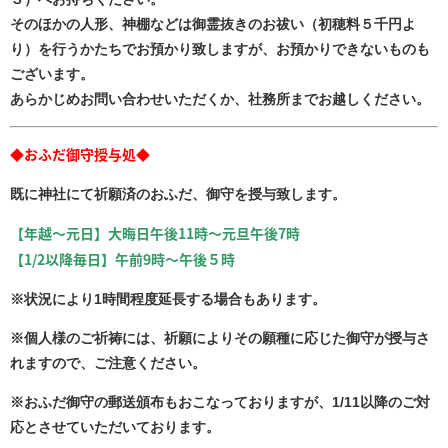
そのほかの人形、神棚などは御霊抜きのお祓い（初穂料５千円よ
り）を行うかたちでお預かり致しますが、お預かりできないものも
ございます。
あらかじめお問い合わせいただくか、社務所までお越しください。
◆おふだ御守授与処◆
既に神社にて祈願済のおふだ、御守を授与致します。
【年越～元日】大晦日午後11時～元旦午後7時
【1/2以降毎日】午前9時～午後５時
※状況により1時間程度延長する場合もあります。
※個人様のご祈祷には、祈願によりその願種に応じた御守が授与さ
れますので、ご注意ください。
※おふだ御守の郵送頒布もおこなっておりますが、1/11以降のご対
応とさせていただいております。