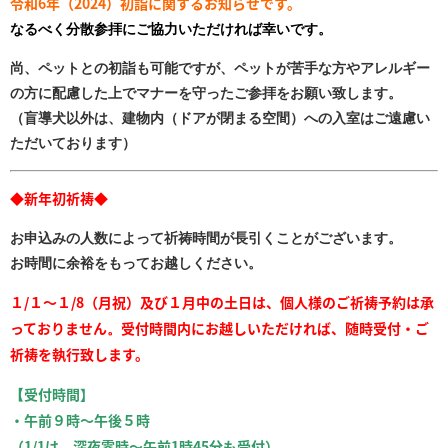
令和
6
年（
2024
）初詣に関するお知らせです。
なるべく分散参拝にご協力いただければ幸いです。
尚、ペットとの初詣も可能ですが、ペットが苦手な方やアレルギー
の方に配慮した上でマナーを守ったご参拝をお願い致します。
（盲導犬以外は、建物内（ドアが閉まる空間）への入室はご遠慮い
ただいております）
◆新年初祈祷◆
お申込みの人数によって祈祷時間が長引くことがございます。
お時間に余裕をもってお越しください。
１/１～１/8（月祝）及び１月中の土日は、個人様のご祈祷予約は承
っておりません
受付時間内にお越しいただければ、随時受付・ご
。
祈祷を執行致します。
受付時間】
【
・午前９時～午後５時
（1/1は、深夜零時～午前1時45分も受付）