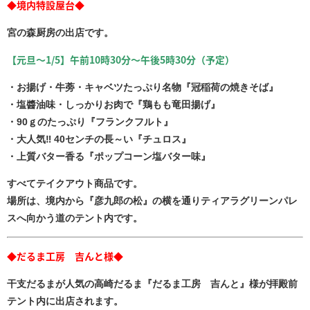
◆境内特設屋台◆
宮の森厨房の出店です。
【元旦～1/5】午前10時30分～午後5時30分（予定）
・お揚げ・牛蒡・キャベツたっぷり名物『冠稲荷の焼きそば』
・塩醬油味・しっかりお肉で『鶏もも竜田揚げ』
・
90
ｇのたっぷり『フランクフルト』
・大人気‼
40
センチの長～い『チュロス』
・上質バター香る『ポップコーン塩バター味』
すべてテイクアウト商品です。
場所は、境内から『彦九郎の松』の横を通りティアラグリーンパレ
スへ向かう道のテント内です。
◆だるま工房 吉んと様◆
干支だるまが人気の高崎だるま『だるま工房 吉んと』様が拝殿前
テント内に出店されます。