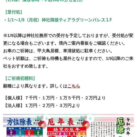
【
受付処】
・1/1～1/8（月祝）神社隣接ティアラグリーンパレス１F
※1/9以降は神社社務所での受付を予定しておりますが、受付処が変
更になる場合もございます。境内ご案内看板をご確認ください。
お車のご祈祷は、甲大鳥居横、車清祓処に駐車ください。
ペット祈願は、ご祈祷も待機も屋外となりますので、1/9以降のご来
社をおすすめ致します。
【ご祈祷初穂料】
願種により異なります。詳しくは
こちら
【個人様】７千円・１万円・１万５千円・２万円より
【法人様】１万円・２万円・３万円より