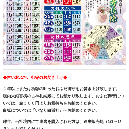
◆古いおふだ、御守のお焚き上げ◆
１年以上または祈願の叶ったおふだ御守をお焚き上げ致します。
境内大銀杏横の古神札納殿にてお預かり致します。おふだ御守につ
いては、金３００円よりお気持ちをお納めください。
白狐については『いなり白狐社』へお納めください。
昨年、当社境内にて達磨を購入された方は、達磨販売処（1/1～1/
３）へお持ちください。