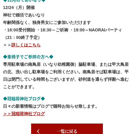
◆
◆
12/24（月）開催
神社で婚活であいなり
年齢関係なく、独身男女にご参加いただけます
・18:00受付開始 ・18:30～ご祈祷 ・19:00～NAORAIパーティ
（21：00終了予定）
＞＞
詳しくはこちら
車椅子でご参拝の方へ
◆
◆
専用駐車場の南鳥居（いなり幼稚園側）脇駐車場、または甲大鳥居
の北、洗い出し駐車場をご利用ください。南鳥居そば駐車場は、平
日は閉門している時間もございますが、砂利道を通らず拝殿へ進む
ことができます。
冠稲荷神社ブログ
◆
◆
日々の新着情報はブログで随時お知らせ致します。
＞＞冠稲荷神社ブログ
一覧に戻る