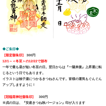
ご朱印
◆
◆
【限定御朱印】
300円
12/1～＜冬至＞の12/22で頒布
一年で最も昼が短い冬至の日。翌日からは『一陽来復』上昇運に転
じるという日でもあります。
イラストは柚子湯につかるきつねさんです。皆様の運気もぐんぐん
アップしますように！
【冠稲荷神社御朱印】
300円
※戌の日は、『安産きつね秋バージョン』印が入ります