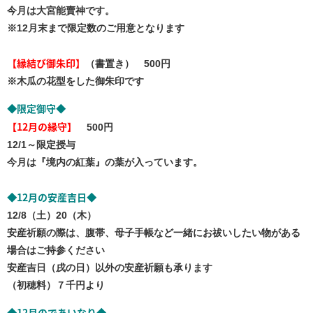
今月は大宮能賣神です。
※12月末まで限定数のご用意となります
【縁結び御朱印】
（書置き） 500円
※木瓜の花型をした御朱印です
限定御守
◆
◆
【12月の縁守】
500円
12/1～限定授与
今月は『境内の紅葉』の葉が入っています。
12月の安産吉日
◆
◆
12/8（土）20（木）
安産祈願の際は、腹帯、母子手帳など一緒にお祓いしたい物がある
場合はご持参ください
安産吉日（戌の日）以外の安産祈願も承ります
（初穂料）７千円より
12月のであいなり