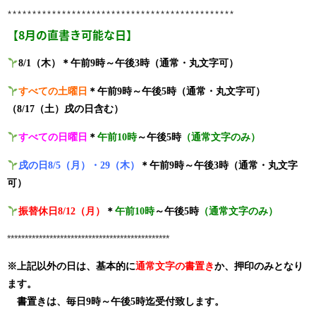
**********************************************
【8月の直書き可能な日】
8/1
（木）
＊午前
9
時～午後
3
時（通常・丸文字可）
すべての土曜日
＊午前
9
時～午後
5
時（通常・丸文字可）
（
8/17
（土）戌の日含む）
すべての日曜日
＊
午前
10
時
～午後
5
時
（通常文字のみ）
戌の日
8/5
（月）・
29
（木）
＊午前
9
時～午後
3
時（通常・丸文字
可）
振替休日
8/12
（月）
＊
午前
10
時
～午後
5
時
（通常文字のみ）
**********************************************
※上記以外の日は、基本的に
通常文字の書置き
か、押印のみとなり
ます。
書置きは、毎日9時～午後5時迄受付致します。