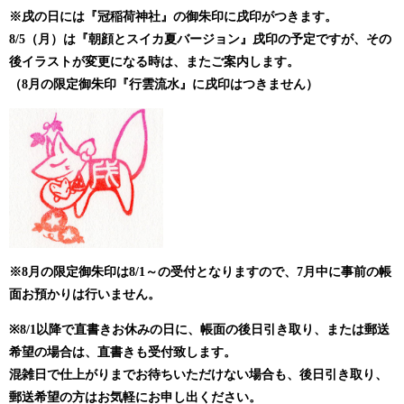
※戌の日には『冠稲荷神社』の御朱印に戌印がつきます。
8/5（月）は『朝顔とスイカ夏バージョン』
戌印の予定ですが、その
後イラストが変更になる時は、またご案内します。
（8月の限定御朱印『行雲流水』に戌印はつきません）
※
8
月の限定御朱印は
8/1
～の受付となりますので、
7
月中に事前の帳
面お預かりは行いません。
※8/1
以降で直書きお休みの日に、帳面の後日引き取り、または郵送
希望の場合は、直書きも受付致します。
混雑日で仕上がりまでお待ちいただけない場合も、後日引き取り、
郵送希望の方はお気軽にお申し出ください。