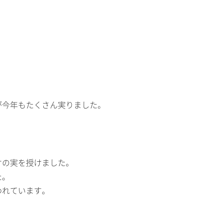
が今年もたくさん実りました。
ケの実を授けました。
た。
われています。