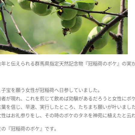
余年と伝えられる群馬県指定天然記念物『冠稲荷のボケ』の実
と子宝を願う女性が冠稲荷へ日参していました。
験者が現れ、これを煎じて飲めば効験があるだろうと女性にボ
言葉を信じ、早速、実行したところ、たちまち願いが叶いまし
女性はお礼参りをし、その時のボケのタネを神苑に植えたと云
在の『冠稲荷のボケ』です。