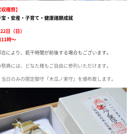
実収穫祭】
子宝・安産・子育て・健康諸願成就
月22日（日）
11時～
都合により、若干時間が前後する場合もございます。
の祭典には、どなた様もご自由に参列いただけます。
、当日のみの限定御守『木瓜ノ実守』を頒布致します。