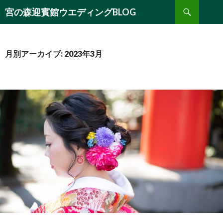
検
宮の森迎賓館ウエディングBLOG
索
コ
ン
テ
ン
月別アーカイブ: 2023年3月
ツ
へ
移
動