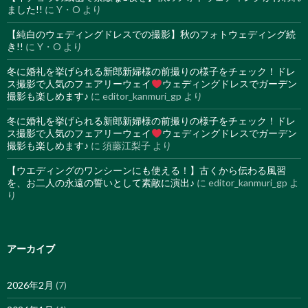
ました!!
に
Y・O
より
【純白のウェディングドレスでの撮影】秋のフォトウェディング続
き!!
に
Y・O
より
冬に婚礼を挙げられる新郎新婦様の前撮りの様子をチェック！ドレ
ス撮影で人気のフェアリーウェイ
ウェディングドレスでガーデン
撮影も楽しめます♪
に
editor_kanmuri_gp
より
冬に婚礼を挙げられる新郎新婦様の前撮りの様子をチェック！ドレ
ス撮影で人気のフェアリーウェイ
ウェディングドレスでガーデン
撮影も楽しめます♪
に
須藤江梨子
より
【ウエディングのワンシーンにも使える！】古くから伝わる風習
を、お二人の永遠の誓いとして素敵に演出♪
に
editor_kanmuri_gp
よ
り
アーカイブ
2026年2月
(7)