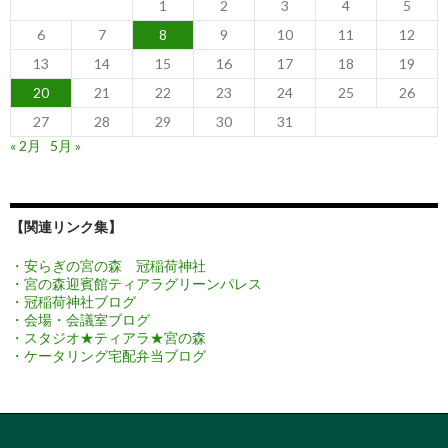
1
2
3
4
5
6
7
8
9
10
11
12
13
14
15
16
17
18
19
20
21
22
23
24
25
26
27
28
29
30
31
« 2月
5月 »
【関連リンク集】
・安らぎの宮の森 冠稲荷神社
・宮の森迎賓館ティアラグリーンパレス
・冠稲荷神社ブログ
・会場・会議室ブログ
・スタジオ★ティアラ★宮の森
・ケータリング宅配弁当ブログ