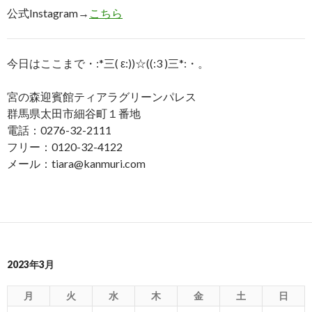
公式Instagram→
こちら
今日はここまで・:*三( ε:))☆((:3 )三*:・。
宮の森迎賓館ティアラグリーンパレス
群馬県太田市細谷町１番地
電話：0276-32-2111
フリー：0120-32-4122
メール：tiara@kanmuri.com
2023年3月
月
火
水
木
金
土
日