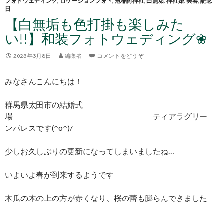
フォトウェディング
,
ロケーションフォト
,
冠稲荷神社
,
白無垢
,
神社婚
,
美容
,
記念
日
【白無垢も色打掛も楽しみた
い!!】和装フォトウェディング❀
2023年3月8日
編集者
コメントをどうぞ
みなさんこんにちは！
群馬県太田市の結婚式
場 ティアラグリー
ンパレスです(^o^)/
少しお久しぶりの更新になってしまいましたね…
いよいよ春が到来するようです
木瓜の木の上の方が赤くなり、桜の蕾も膨らんできました