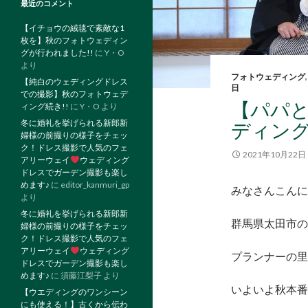
最近のコメント
【イチョウの絨毯で素敵な1
枚を】秋のフォトウェディン
グが行われました!!
に
Y・O
より
フォトウェディング
【純白のウェディングドレス
日
での撮影】秋のフォトウェデ
【パパ
ィング続き!!
に
Y・O
より
冬に婚礼を挙げられる新郎新
ディン
婦様の前撮りの様子をチェッ
ク！ドレス撮影で人気のフェ
2021年10月22日
アリーウェイ
ウェディング
ドレスでガーデン撮影も楽し
めます♪
に
editor_kanmuri_gp
みなさんこんに
より
冬に婚礼を挙げられる新郎新
群馬県太田市の
婦様の前撮りの様子をチェッ
ク！ドレス撮影で人気のフェ
アリーウェイ
ウェディング
プランナーの里見
ドレスでガーデン撮影も楽し
めます♪
に
須藤江梨子
より
いよいよ秋本番?
【ウエディングのワンシーン
にも使える！】古くから伝わ