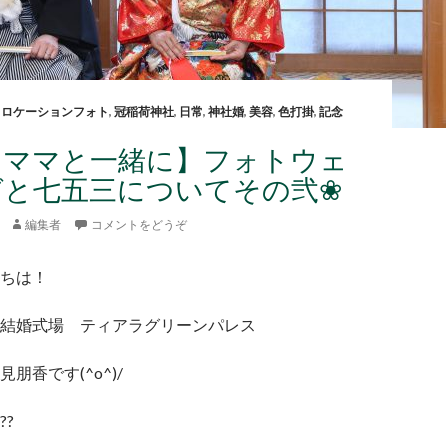
,
ロケーションフォト
,
冠稲荷神社
,
日常
,
神社婚
,
美容
,
色打掛
,
記念
とママと一緒に】フォトウェ
グと七五三についてその弐❀
編集者
コメントをどうぞ
ちは！
結婚式場 ティアラグリーンパレス
朋香です(^o^)/
?