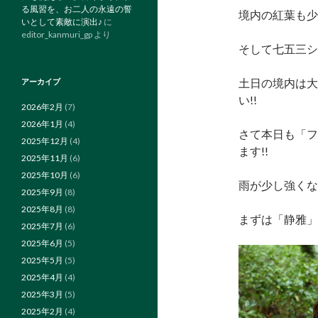
る風習を、お二人の永遠の誓
境内の紅葉も少
いとして素敵に演出♪
に
editor_kanmuri_gp
より
そして七五三シ
土日の境内は大
アーカイブ
い!!
2026年2月
(7)
2026年1月
(4)
さて本日も「フ
2025年12月
(4)
ます!!
2025年11月
(6)
2025年10月
(6)
雨が少し強くな
2025年9月
(8)
2025年8月
(8)
まずは「静雅」
2025年7月
(6)
2025年6月
(5)
2025年5月
(5)
2025年4月
(4)
2025年3月
(5)
2025年2月
(4)