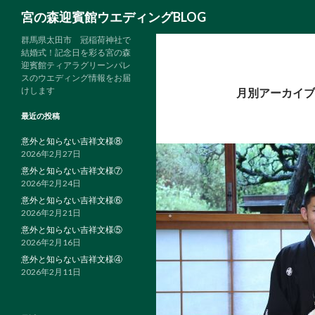
検
宮の森迎賓館ウエディングBLOG
索
群馬県太田市 冠稲荷神社で
結婚式！記念日を彩る宮の森
迎賓館ティアラグリーンパレ
スのウエディング情報をお届
けします
月別アーカイブ: 
最近の投稿
意外と知らない吉祥文様⑧
2026年2月27日
意外と知らない吉祥文様⑦
2026年2月24日
意外と知らない吉祥文様⑥
2026年2月21日
意外と知らない吉祥文様⑤
2026年2月16日
意外と知らない吉祥文様④
2026年2月11日