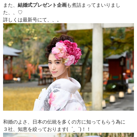
また、
結婚式プレゼント企画
も煮詰まってまいりまし
た、、♡
詳しくは最新号にて、、。
和婚のよさ、日本の伝統を多くの方に知ってもらう為に
３社、知恵を絞っております(゜_゜)！！