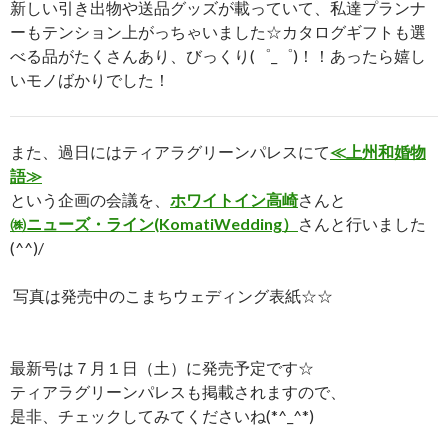
新しい引き出物や送品グッズが載っていて、私達プランナ
ーもテンション上がっちゃいました☆カタログギフトも選
べる品がたくさんあり、びっくり(゜_゜)！！あったら嬉し
いモノばかりでした！
また、過日にはティアラグリーンパレスにて
≪上州和婚物
語≫
という企画の会議を、
ホワイトイン高崎
さんと
㈱ニューズ・ライン(KomatiWedding）
さんと行いました
(^^)/
写真は発売中のこまちウェディング表紙☆☆
最新号は７月１日（土）に発売予定です☆
ティアラグリーンパレスも掲載されますので、
是非、チェックしてみてくださいね(*^_^*)