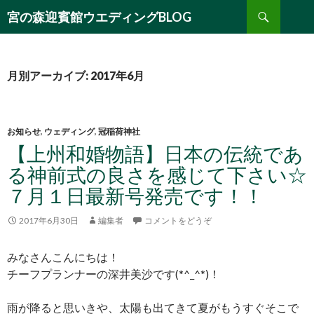
検
宮の森迎賓館ウエディングBLOG
索
コ
ン
テ
ン
月別アーカイブ: 2017年6月
ツ
へ
移
動
お知らせ
,
ウェディング
,
冠稲荷神社
【上州和婚物語】日本の伝統であ
る神前式の良さを感じて下さい☆
７月１日最新号発売です！！
2017年6月30日
編集者
コメントをどうぞ
みなさんこんにちは！
チーフプランナーの深井美沙です(*^_^*)！
雨が降ると思いきや、太陽も出てきて夏がもうすぐそこで