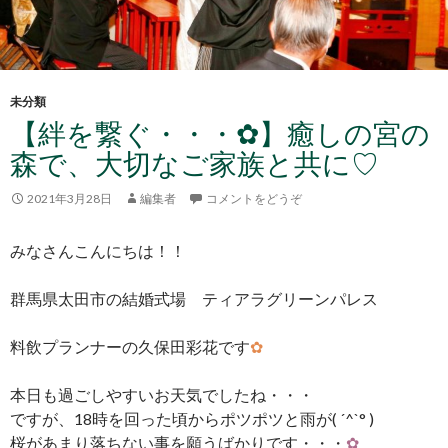
未分類
【絆を繋ぐ・・・✿】癒しの宮の
森で、大切なご家族と共に♡
2021年3月28日
編集者
コメントをどうぞ
みなさんこんにちは！！
群馬県太田市の結婚式場 ティアラグリーンパレス
料飲プランナーの久保田彩花です
✿
本日も過ごしやすいお天気でしたね・・・
ですが、18時を回った頃からポツポツと雨が( ´^`° )
桜があまり落ちない事を願うばかりです・・・
✿