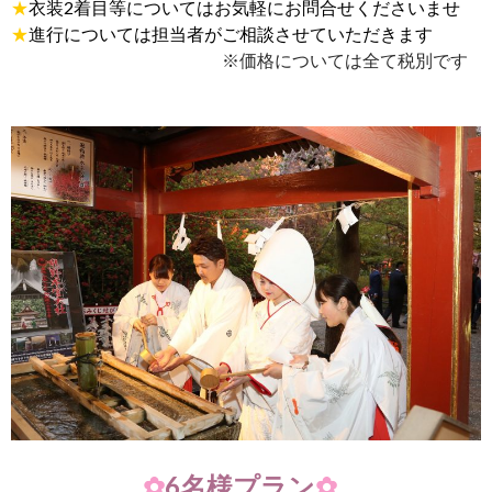
★
衣装2着目等についてはお気軽にお問合せくださいませ
★
進行については担当者がご相談させていただきます
※価格については全て税別です
✿
6名様プラン
✿