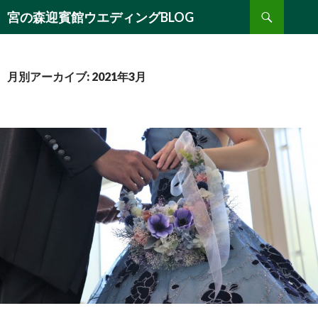
検
宮の森迎賓館ウエディングBLOG
索
コ
ン
テ
ン
月別アーカイブ: 2021年3月
ツ
へ
移
動