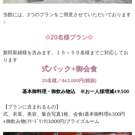
当館には、2つのプランをご用意させていただいております
♪
✿
20名様プラン
✿
新郎新婦様を含みます、１５～５０名様までご対応してお
ります
式パック+御会食
20名様／463,000円(税抜)
基本御料理・御飲み物込 ※お一人様増減±9,500
【プランに含まれるもの】
式、衣装、美容、集合写真1枚、会食(基本御料理6,500円
+御飲み物(ﾌﾘｰﾄﾞﾘﾝｸ)3,000円)ブライズルーム