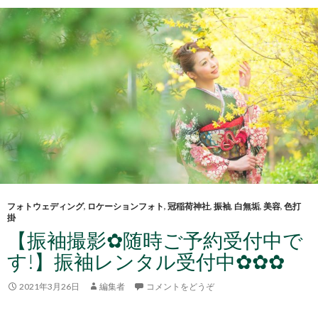
フォトウェディング
,
ロケーションフォト
,
冠稲荷神社
,
振袖
,
白無垢
,
美容
,
色打
掛
【振袖撮影✿随時ご予約受付中で
す!】振袖レンタル受付中✿✿✿
2021年3月26日
編集者
コメントをどうぞ