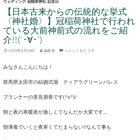
ウェディング
,
冠稲荷神社
,
記念日
【日本古来からの伝統的な挙式
〈神社婚〉】冠稲荷神社で行われ
ている大前神前式の流れをご紹
介!!(`･∀･´)
2020年2月24日
編集者
コメントをどうぞ
みなさんこんにちは！
群馬県太田市の結婚式場 ティアラグリーンパレス
プランナーの里見朋香です(^o^)/
朝と夜の寒暖差が激しくてなんだか大変です…
朝薄着でいくと夜寒くてたまらない!!なんて事も