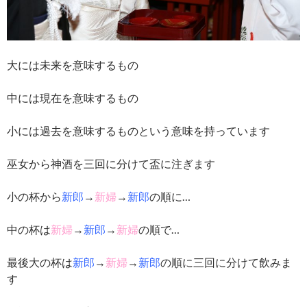
大には未来を意味するもの
中には現在を意味するもの
小には過去を意味するものという意味を持っています
巫女から神酒を三回に分けて盃に注ぎます
小の杯から
新郎
→
新婦
→
新郎
の順に…
中の杯は
新婦
→
新郎
→
新婦
の順で…
最後大の杯は
新郎
→
新婦
→
新郎
の順に三回に分けて飲みま
す