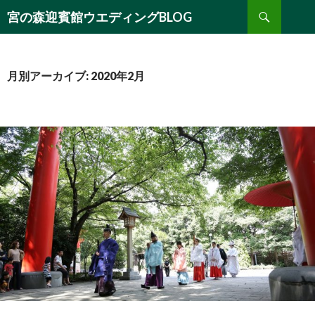
検
宮の森迎賓館ウエディングBLOG
索
コ
ン
テ
ン
月別アーカイブ: 2020年2月
ツ
へ
移
動