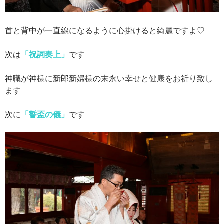
首と背中が一直線になるように心掛けると綺麗ですよ♡
次は
「祝詞奏上」
です
神職が神様に新郎新婦様の末永い幸せと健康をお祈り致し
ます
次に
「誓盃の儀」
です