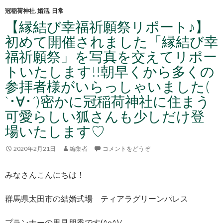
冠稲荷神社
,
婚活
,
日常
【縁結び幸福祈願祭リポート♪】
初めて開催されました「縁結び幸
福祈願祭」を写真を交えてリポー
トいたします!!朝早くから多くの
参拝者様がいらっしゃいました(
`･∀･´)密かに冠稲荷神社に住まう
可愛らしい狐さんも少しだけ登
場いたします♡
2020年2月21日
編集者
コメントをどうぞ
みなさんこんにちは！
群馬県太田市の結婚式場 ティアラグリーンパレス
プランナーの里見朋香です(^o^)/