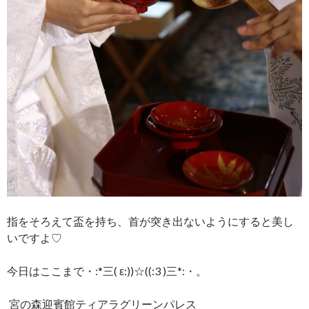
指をそろえて盃を持ち、首が突き出ないようにすると美し
いですよ♡
今日はここまで・:*三( ε:))☆((:3 )三*:・。
宮の森迎賓館ティアラグリーンパレス