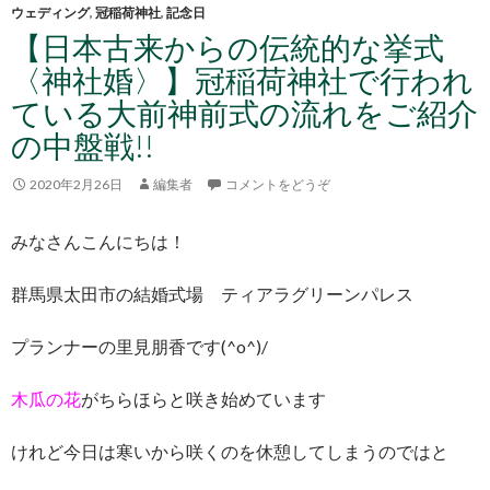
ウェディング
,
冠稲荷神社
,
記念日
【日本古来からの伝統的な挙式
〈神社婚〉】冠稲荷神社で行われ
ている大前神前式の流れをご紹介
の中盤戦!!
2020年2月26日
編集者
コメントをどうぞ
みなさんこんにちは！
群馬県太田市の結婚式場 ティアラグリーンパレス
プランナーの里見朋香です(^o^)/
木瓜の花
がちらほらと咲き始めています
けれど今日は寒いから咲くのを休憩してしまうのではと