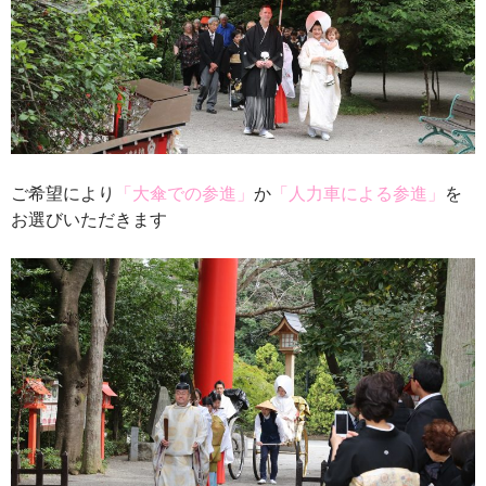
ご希望により
「大傘での参進」
か
「人力車による参進」
を
お選びいただきます