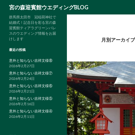
検
宮の森迎賓館ウエディングBLOG
索
群馬県太田市 冠稲荷神社で
結婚式！記念日を彩る宮の森
迎賓館ティアラグリーンパレ
スのウエディング情報をお届
けします
月別アーカイブ: 
最近の投稿
意外と知らない吉祥文様⑧
2026年2月27日
意外と知らない吉祥文様⑦
2026年2月24日
意外と知らない吉祥文様⑥
2026年2月21日
意外と知らない吉祥文様⑤
2026年2月16日
意外と知らない吉祥文様④
2026年2月11日