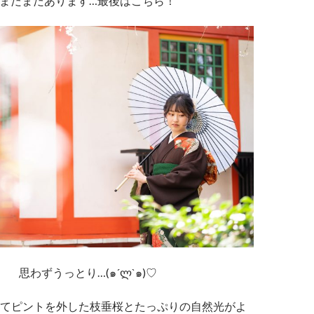
まだまだあります…最後はこちら！
思わずうっとり…(๑´ლ`๑)♡
てピントを外した枝垂桜とたっぷりの自然光がよ