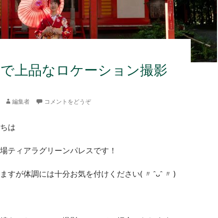
前で上品なロケーション撮影
編集者
コメントをどうぞ
ちは
場ティアラグリーンパレスです！
すが体調には十分お気を付けください( 〃 ˆᴗˆ 〃 )