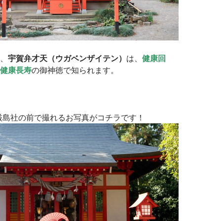
、
宇賀弁才天（ウガベンザイテン）
は、
健康回
健康長寿
の御神徳で知られます。
厳島社の前で撮れるお写真がコチラです！