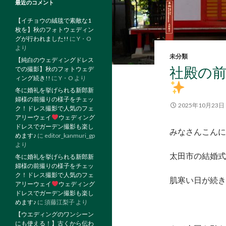
最近のコメント
【イチョウの絨毯で素敵な1
枚を】秋のフォトウェディン
グが行われました!!
に
Y・O
より
未分類
【純白のウェディングドレス
社殿の
での撮影】秋のフォトウェデ
ィング続き!!
に
Y・O
より
冬に婚礼を挙げられる新郎新
婦様の前撮りの様子をチェッ
2025年10月23日
ク！ドレス撮影で人気のフェ
アリーウェイ
ウェディング
ドレスでガーデン撮影も楽し
みなさんこんに
めます♪
に
editor_kanmuri_gp
より
太田市の結婚式
冬に婚礼を挙げられる新郎新
婦様の前撮りの様子をチェッ
ク！ドレス撮影で人気のフェ
肌寒い日が続きま
アリーウェイ
ウェディング
ドレスでガーデン撮影も楽し
めます♪
に
須藤江梨子
より
【ウエディングのワンシーン
にも使える！】古くから伝わ