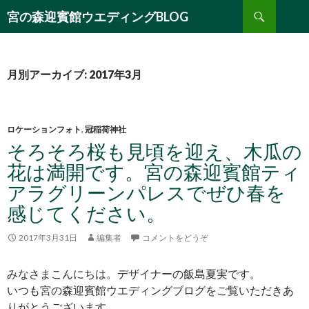
検
宮の森迎賓館ウエディングBLOG
索
コ
ン
テ
ン
月別アーカイブ: 2017年3月
ツ
へ
移
動
ロケーションフォト
,
冠稲荷神社
そろそろ桜も見頃を迎え、木瓜の
花は満開です。宮の森迎賓館ティ
アラグリーンパレスでぜひ春を
感じてください。
2017年3月31日
編集者
コメントをどうぞ
みなさまこんにちは。デザイナーの飯島夏実です。
いつも宮の森迎賓館ウエディングブログをご覧いただきあ
りがとうございます。