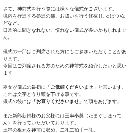
さて、神前式を行う際には様々な儀式がございます。
境内を行進する参進の儀、お祓いを行う修祓 (しゅばつ)な
どなど。
日常的に聞きなれない、慣れない儀式が多いかもしれませ
ん。
儀式の一部はご列席された方にもご参加いただくことがあ
ります。
今回はご列席される方のための神前式を紹介したいと思い
ます。
巫女が儀式の最初に
「ご低頭くださいませ」
と言います。
これは文字どうり頭を下げる事です。
儀式の後には
「お直りくださいませ」
で頭をあげます。
また新郎新婦様のお父様には玉串奉奠（たまぐしほうて
ん）を行っていただいております。
玉串の根元を神前に収め、二礼二拍手一礼。