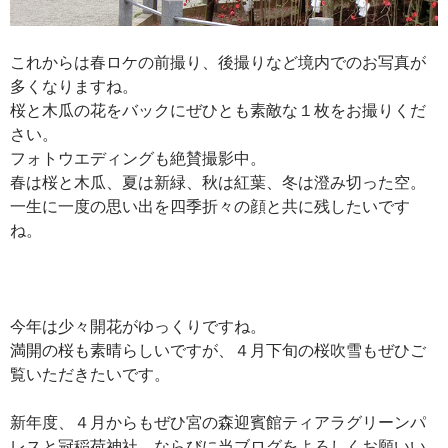
これからは春ロケの前撮り、後撮りなど境内でのお写真が
多くなりますね。
桜と木瓜の花をバックにぜひとも素敵な１枚をお撮りくだ
さい。
フォトウエディングも絶賛撮影中。
春は桜と木瓜、夏は新緑、秋は紅葉、冬は澄み切った空。
一生に一度の思い出を四季折々の顔と共に残したいです
ね。
今年は少々開花がゆっくりですね。
満開の桜も素晴らしいですが、４月下旬の桜吹雪もぜひご
覧いただきたいです。
新年度、４月からもぜひ宮の森迎賓館ティアラグリーンパ
レスと冠稲荷神社、ならびに当ブログをよろしくお願いい