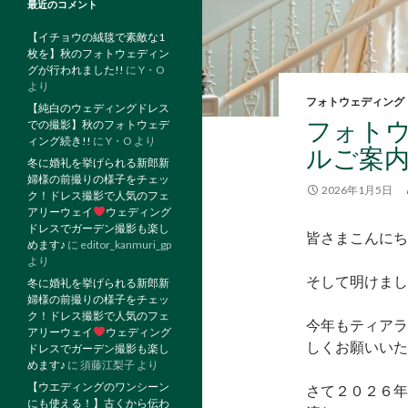
最近のコメント
【イチョウの絨毯で素敵な1
枚を】秋のフォトウェディン
グが行われました!!
に
Y・O
より
フォトウェディング
【純白のウェディングドレス
フォト
での撮影】秋のフォトウェデ
ィング続き!!
に
Y・O
より
ルご案
冬に婚礼を挙げられる新郎新
婦様の前撮りの様子をチェッ
2026年1月5日
ク！ドレス撮影で人気のフェ
アリーウェイ
ウェディング
ドレスでガーデン撮影も楽し
皆さまこんにち
めます♪
に
editor_kanmuri_gp
より
そして明けまし
冬に婚礼を挙げられる新郎新
婦様の前撮りの様子をチェッ
ク！ドレス撮影で人気のフェ
今年もティアラ
アリーウェイ
ウェディング
しくお願いいたします(ˆ
ドレスでガーデン撮影も楽し
めます♪
に
須藤江梨子
より
【ウエディングのワンシーン
さて２０２６年
にも使える！】古くから伝わ