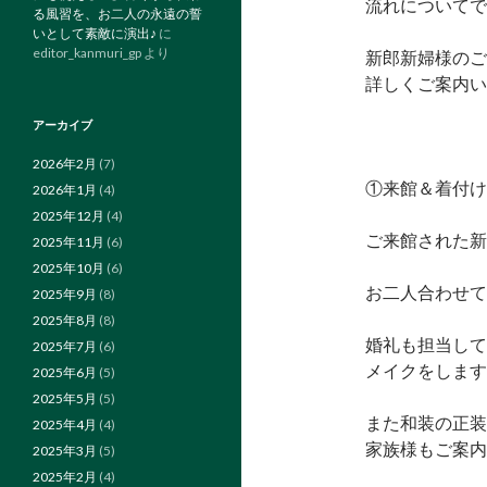
流れについてで
る風習を、お二人の永遠の誓
いとして素敵に演出♪
に
editor_kanmuri_gp
より
新郎新婦様のご
詳しくご案内い
アーカイブ
2026年2月
(7)
①来館＆着付け
2026年1月
(4)
2025年12月
(4)
ご来館された新
2025年11月
(6)
2025年10月
(6)
お二人合わせて
2025年9月
(8)
2025年8月
(8)
婚礼も担当して
2025年7月
(6)
メイクをしますの
2025年6月
(5)
2025年5月
(5)
また和装の正装
2025年4月
(4)
家族様もご案内
2025年3月
(5)
2025年2月
(4)