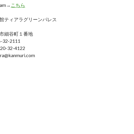
ram→
こちら
館ティアラグリーンパレス
市細谷町１番地
32-2111
0-32-4122
a@kanmuri.com