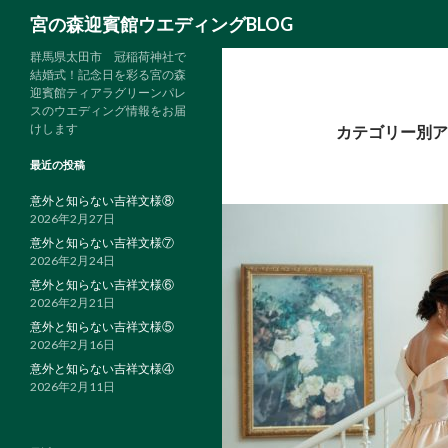
検
宮の森迎賓館ウエディングBLOG
索
群馬県太田市 冠稲荷神社で
結婚式！記念日を彩る宮の森
迎賓館ティアラグリーンパレ
スのウエディング情報をお届
けします
カテゴリー別ア
最近の投稿
意外と知らない吉祥文様⑧
2026年2月27日
意外と知らない吉祥文様⑦
2026年2月24日
意外と知らない吉祥文様⑥
2026年2月21日
意外と知らない吉祥文様⑤
2026年2月16日
意外と知らない吉祥文様④
2026年2月11日