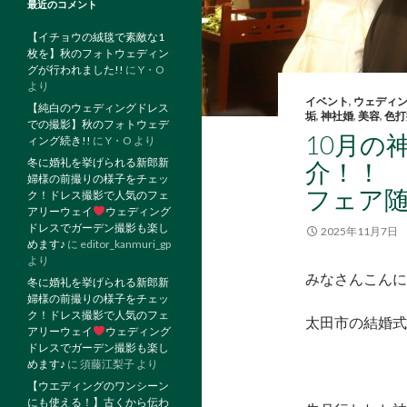
最近のコメント
【イチョウの絨毯で素敵な1
枚を】秋のフォトウェディン
グが行われました!!
に
Y・O
より
イベント
,
ウェディ
【純白のウェディングドレス
垢
,
神社婚
,
美容
,
色打
での撮影】秋のフォトウェデ
10月の
ィング続き!!
に
Y・O
より
冬に婚礼を挙げられる新郎新
介！
婦様の前撮りの様子をチェッ
フェア
ク！ドレス撮影で人気のフェ
アリーウェイ
ウェディング
ドレスでガーデン撮影も楽し
2025年11月7日
めます♪
に
editor_kanmuri_gp
より
みなさんこんに
冬に婚礼を挙げられる新郎新
婦様の前撮りの様子をチェッ
ク！ドレス撮影で人気のフェ
太田市の結婚式
アリーウェイ
ウェディング
ドレスでガーデン撮影も楽し
めます♪
に
須藤江梨子
より
【ウエディングのワンシーン
にも使える！】古くから伝わ