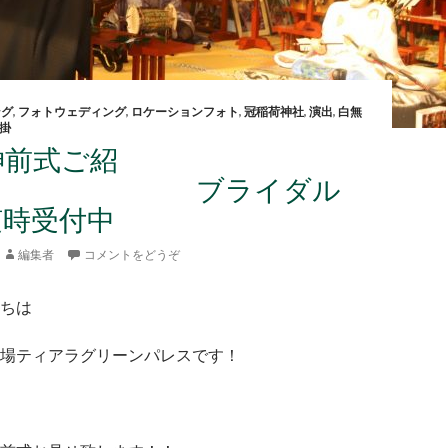
ング
,
フォトウェディング
,
ロケーションフォト
,
冠稲荷神社
,
演出
,
白無
掛
神前式ご紹
！ ブライダル
随時受付中
編集者
コメントをどうぞ
ちは
場ティアラグリーンパレスです！