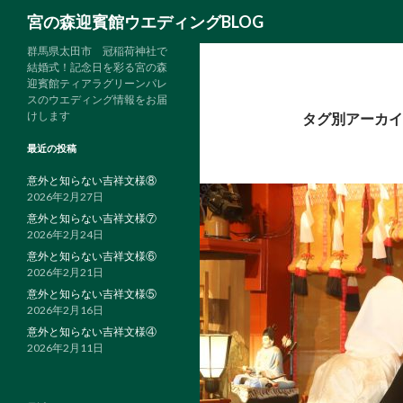
検
宮の森迎賓館ウエディングBLOG
索
群馬県太田市 冠稲荷神社で
結婚式！記念日を彩る宮の森
迎賓館ティアラグリーンパレ
スのウエディング情報をお届
けします
タグ別アーカイブ
最近の投稿
意外と知らない吉祥文様⑧
2026年2月27日
意外と知らない吉祥文様⑦
2026年2月24日
意外と知らない吉祥文様⑥
2026年2月21日
意外と知らない吉祥文様⑤
2026年2月16日
意外と知らない吉祥文様④
2026年2月11日