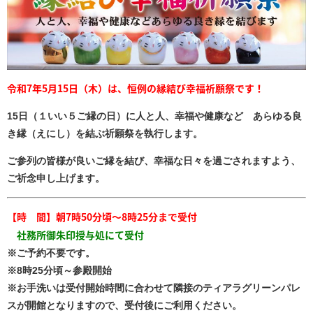
令和7年5月15日（木）は、恒例の縁結び幸福祈願祭です！
15日（１いい５ご縁の日）に人と人、幸福や健康など あらゆる良
き縁（えにし）を結ぶ祈願祭を執行します。
ご参列の皆様が良いご縁を結び、幸福な日々を過ごされますよう、
ご祈念申し上げます。
【時 間】
朝7時50分頃～8時25分まで受付
社務所御朱印授与処にて受付
※ご予約不要です。
※8時25分頃～参殿開始
※お手洗いは受付開始時間に合わせて隣接のティアラグリーンパレ
スが開館となりますので、受付後にご利用ください。