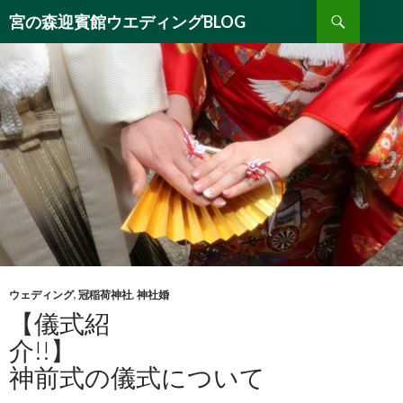
検
宮の森迎賓館ウエディングBLOG
索
コ
ン
テ
ン
ツ
へ
移
動
ウェディング
,
冠稲荷神社
,
神社婚
【儀式紹
介!
神前式の儀式について