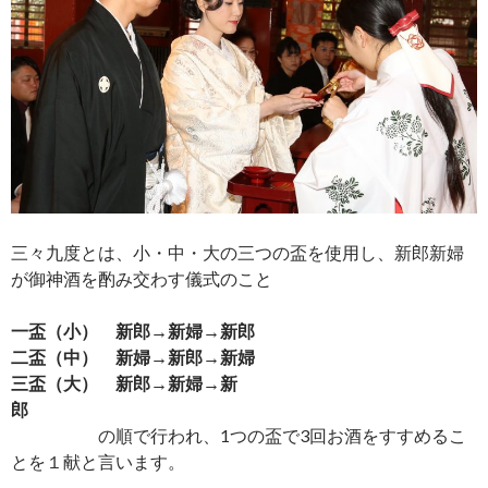
三々九度とは、小・中・大の三つの盃を使用し、新郎新婦
が御神酒を酌み交わす儀式のこと
一盃（小） 新郎→新婦→新郎
二盃（中） 新婦→新郎→新婦
三盃（大） 新郎→新婦→新
郎
の順で行われ、1つの盃で3回お酒をすすめるこ
とを１献と言います。