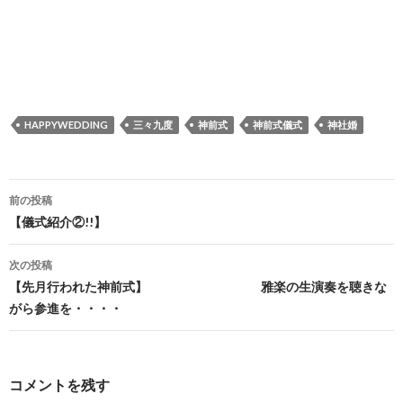
HAPPYWEDDING
三々九度
神前式
神前式儀式
神社婚
投
前の投稿
稿
【儀式紹介②!!】
ナ
次の投稿
ビ
【先月行われた神前式】 雅楽の生演奏を聴きな
がら参進を・・・・
ゲ
ー
シ
コメントを残す