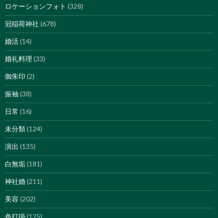
ロケーションフォト
(328)
冠稲荷神社
(678)
婚活
(14)
婚礼料理
(33)
御朱印
(2)
振袖
(38)
日常
(16)
未分類
(124)
演出
(135)
白無垢
(181)
神社婚
(211)
美容
(202)
色打掛
(125)