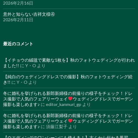
2026年2月16日
意外と知らない吉祥文様④
2026年2月11日
最近のコメント
【イチョウの絨毯で素敵な1枚を】秋のフォトウェディングが行われ
ました!!
に
Y・O
より
【純白のウェディングドレスでの撮影】秋のフォトウェディング続
き!!
に
Y・O
より
冬に婚礼を挙げられる新郎新婦様の前撮りの様子をチェック！ドレ
ス撮影で人気のフェアリーウェイ
ウェディングドレスでガーデン
撮影も楽しめます♪
に
editor_kanmuri_gp
より
冬に婚礼を挙げられる新郎新婦様の前撮りの様子をチェック！ドレ
ス撮影で人気のフェアリーウェイ
ウェディングドレスでガーデン
撮影も楽しめます♪
に
須藤江梨子
より
【ウエディングのワンシーンにも使える！】古くから伝わる風習