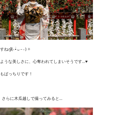
(˵ •̀ ᴗ – ˵ ) ✧
ような美しさに、心奪われてしまいそうです…♥
もばっちりです！
さらに木瓜越しで撮ってみると…