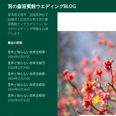
検
宮の森迎賓館ウエディングBLOG
索
群馬県太田市 冠稲荷神社で
結婚式！記念日を彩る宮の森
迎賓館ティアラグリーンパレ
スのウエディング情報をお届
けします
最近の投稿
意外と知らない吉祥文様⑧
2026年2月27日
意外と知らない吉祥文様⑦
2026年2月24日
意外と知らない吉祥文様⑥
2026年2月21日
意外と知らない吉祥文様⑤
2026年2月16日
意外と知らない吉祥文様④
2026年2月11日