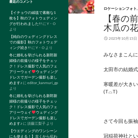
最近のコメント
ロケーションフォト
【イチョウの絨毯で素敵な1
【春の
枚を】秋のフォトウェディン
グが行われました!!
に
Y・O
木瓜の
より
【純白のウェディングドレス
2025年10月15日
での撮影】秋のフォトウェデ
ィング続き!!
に
Y・O
より
みなさまこんに
冬に婚礼を挙げられる新郎新
婦様の前撮りの様子をチェッ
ク！ドレス撮影で人気のフェ
太田市の結婚式
アリーウェイ
ウェディング
ドレスでガーデン撮影も楽し
めます♪
に
editor_kanmuri_gp
寒暖差が大きい
より
(T⌓T)
冬に婚礼を挙げられる新郎新
婦様の前撮りの様子をチェッ
ク！ドレス撮影で人気のフェ
アリーウェイ
ウェディング
ドレスでガーデン撮影も楽し
さて今回も振袖
めます♪
に
須藤江梨子
より
【ウエディングのワンシーン
冠稲荷神社とい
にも使える！】古くから伝わ