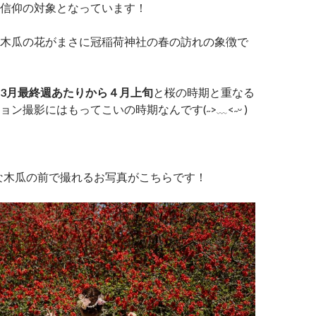
信仰の対象となっています！
木瓜の花がまさに冠稲荷神社の春の訪れの象徴で
3月最終週あたりから４月上旬
と桜の時期と重なる
ン撮影にはもってこいの時期なんです(˶>﹏<˶ᵕ )
な木瓜の前で撮れるお写真がこちらです！