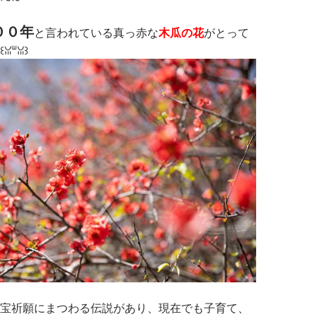
００年
と言われている真っ赤な
木瓜の花
がとって
⁠ꈍ⁠꒱
宝祈願にまつわる伝説があり、現在でも子育て、