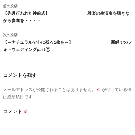
投
前の投稿
稿
【先月行われた神前式】 雅楽の生演奏を聴きな
がら参進を・・・・
ナ
ビ
次の投稿
【～ナチュラルで心に残る1枚を～】 新緑でのフ
ゲ
ォトウェディングpart②
ー
シ
コメントを残す
ョ
ン
メールアドレスが公開されることはありません。
※
が付いている欄
は必須項目です
コメント
※