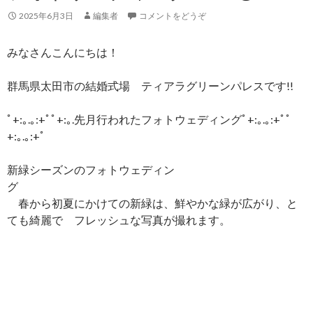
2025年6月3日
編集者
コメントをどうぞ
みなさんこんにちは！
群馬県太田市の結婚式場 ティアラグリーンパレスです!!
ﾟ+:｡.｡:+ﾟﾟ+:｡.先月行われたフォトウェディングﾟ+:｡.｡:+ﾟﾟ
+:｡.｡:+ﾟ
新緑シーズンのフォトウェディン
グ
春から初夏にかけての新緑は、鮮やかな緑が広がり、と
ても綺麗で フレッシュな写真が撮れます。