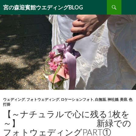
検
宮の森迎賓館ウエディングBLOG
索
コ
ン
テ
ン
ツ
へ
移
動
ウェディング
,
フォトウェディング
,
ロケーションフォト
,
白無垢
,
神社婚
,
美容
,
色
打掛
【～ナチュラルで心に残る1枚を
～】 新緑での
フォトウェディングPART①