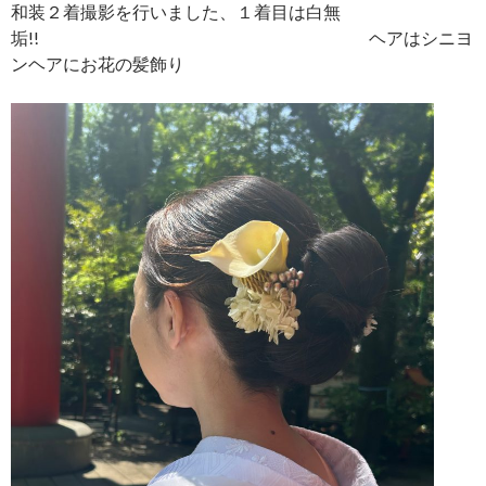
和装２着撮影を行いました、１着目は白無
垢!! ヘアはシニヨ
ンヘアにお花の髪飾り