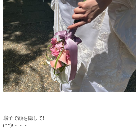
扇子で顔を隠して!
(^^)!・・・