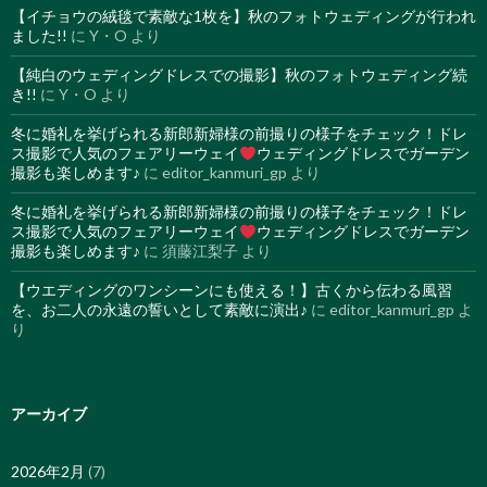
【イチョウの絨毯で素敵な1枚を】秋のフォトウェディングが行われ
ました!!
に
Y・O
より
【純白のウェディングドレスでの撮影】秋のフォトウェディング続
き!!
に
Y・O
より
冬に婚礼を挙げられる新郎新婦様の前撮りの様子をチェック！ドレ
ス撮影で人気のフェアリーウェイ
ウェディングドレスでガーデン
撮影も楽しめます♪
に
editor_kanmuri_gp
より
冬に婚礼を挙げられる新郎新婦様の前撮りの様子をチェック！ドレ
ス撮影で人気のフェアリーウェイ
ウェディングドレスでガーデン
撮影も楽しめます♪
に
須藤江梨子
より
【ウエディングのワンシーンにも使える！】古くから伝わる風習
を、お二人の永遠の誓いとして素敵に演出♪
に
editor_kanmuri_gp
よ
り
アーカイブ
2026年2月
(7)