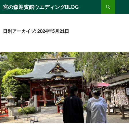
検
宮の森迎賓館ウエディングBLOG
索
コ
ン
テ
ン
日別アーカイブ: 2024年5月21日
ツ
へ
移
動