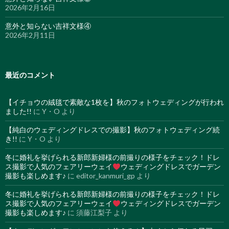
2026年2月16日
意外と知らない吉祥文様④
2026年2月11日
最近のコメント
【イチョウの絨毯で素敵な1枚を】秋のフォトウェディングが行われ
ました!!
に
Y・O
より
【純白のウェディングドレスでの撮影】秋のフォトウェディング続
き!!
に
Y・O
より
冬に婚礼を挙げられる新郎新婦様の前撮りの様子をチェック！ドレ
ス撮影で人気のフェアリーウェイ
ウェディングドレスでガーデン
撮影も楽しめます♪
に
editor_kanmuri_gp
より
冬に婚礼を挙げられる新郎新婦様の前撮りの様子をチェック！ドレ
ス撮影で人気のフェアリーウェイ
ウェディングドレスでガーデン
撮影も楽しめます♪
に
須藤江梨子
より