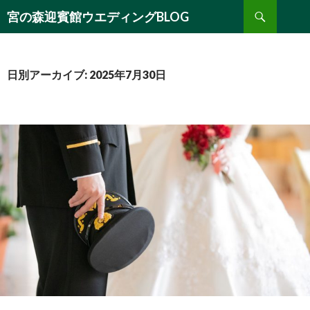
検
宮の森迎賓館ウエディングBLOG
索
コ
ン
テ
ン
日別アーカイブ: 2025年7月30日
ツ
へ
移
動