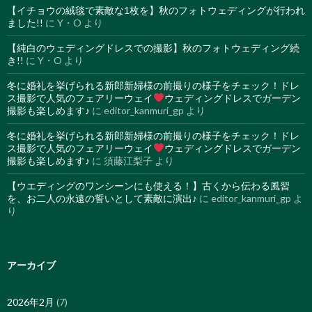
【イチョウの絨毯で素敵な1枚を】秋のフォトウェディングが行われ
ました!!
に
Y・O
より
【純白のウェディングドレスでの撮影】秋のフォトウェディング続
き!!
に
Y・O
より
冬に婚礼を挙げられる新郎新婦様の前撮りの様子をチェック！ドレ
ス撮影で人気のフェアリーウェイ
ウェディングドレスでガーデン
撮影も楽しめます♪
に
editor_kanmuri_gp
より
冬に婚礼を挙げられる新郎新婦様の前撮りの様子をチェック！ドレ
ス撮影で人気のフェアリーウェイ
ウェディングドレスでガーデン
撮影も楽しめます♪
に
須藤江梨子
より
【ウエディングのワンシーンにも使える！】古くから伝わる風習
を、お二人の永遠の誓いとして素敵に演出♪
に
editor_kanmuri_gp
よ
り
アーカイブ
2026年2月
(7)