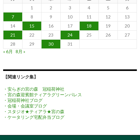
1
2
3
4
5
6
7
8
9
10
11
12
13
14
15
16
17
18
19
20
21
22
23
24
25
26
27
28
29
30
31
« 6月
8月 »
【関連リンク集】
・安らぎの宮の森 冠稲荷神社
・宮の森迎賓館ティアラグリーンパレス
・冠稲荷神社ブログ
・会場・会議室ブログ
・スタジオ★ティアラ★宮の森
・ケータリング宅配弁当ブログ