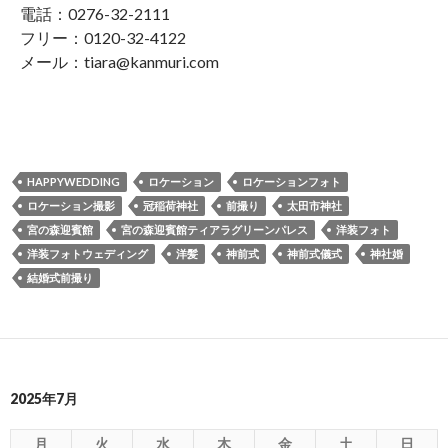
電話：0276-32-2111
フリー：0120-32-4122
メール：tiara@kanmuri.com
HAPPYWEDDING
ロケーション
ロケーションフォト
ロケーション撮影
冠稲荷神社
前撮り
太田市神社
宮の森迎賓館
宮の森迎賓館ティアラグリーンパレス
洋装フォト
洋装フォトウェディング
洋髪
神前式
神前式儀式
神社婚
結婚式前撮り
2025年7月
月
火
水
木
金
土
日