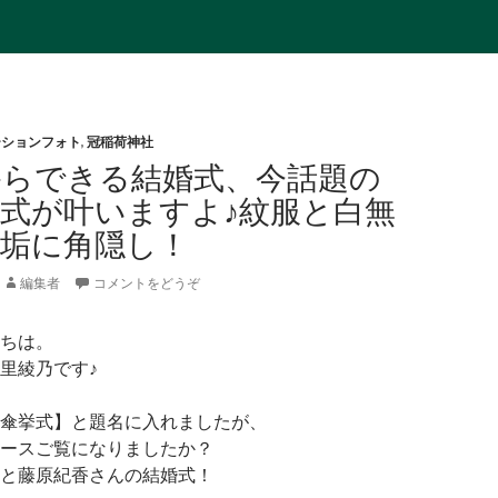
ーションフォト
,
冠稲荷神社
からできる結婚式、今話題の
式が叶いますよ♪紋服と白無
無垢に角隠し！
編集者
コメントをどうぞ
ちは。
里綾乃です♪
傘挙式】と題名に入れましたが、
ースご覧になりましたか？
と藤原紀香さんの結婚式！