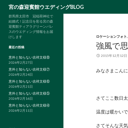
検
宮の森迎賓館ウエディングBLOG
索
群馬県太田市 冠稲荷神社で
結婚式！記念日を彩る宮の森
迎賓館ティアラグリーンパレ
スのウエディング情報をお届
ロケーションフォト
けします
強風で
最近の投稿
2015年12月12日
意外と知らない吉祥文様⑧
2026年2月27日
意外と知らない吉祥文様⑦
みなさまこんに
2026年2月24日
意外と知らない吉祥文様⑥
2026年2月21日
意外と知らない吉祥文様⑤
さてここ数日太
2026年2月16日
意外と知らない吉祥文様④
2026年2月11日
温度は暖かいで
さてそんな天気