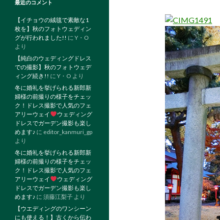
最近のコメント
【イチョウの絨毯で素敵な1
枚を】秋のフォトウェディン
グが行われました!!
に
Y・O
より
【純白のウェディングドレス
での撮影】秋のフォトウェデ
ィング続き!!
に
Y・O
より
冬に婚礼を挙げられる新郎新
婦様の前撮りの様子をチェッ
ク！ドレス撮影で人気のフェ
アリーウェイ
ウェディング
ドレスでガーデン撮影も楽し
めます♪
に
editor_kanmuri_gp
より
冬に婚礼を挙げられる新郎新
婦様の前撮りの様子をチェッ
ク！ドレス撮影で人気のフェ
アリーウェイ
ウェディング
ドレスでガーデン撮影も楽し
めます♪
に
須藤江梨子
より
【ウエディングのワンシーン
にも使える！】古くから伝わ