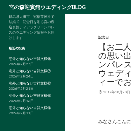
検
宮の森迎賓館ウエディングBLOG
索
群馬県太田市 冠稲荷神社で
結婚式！記念日を彩る宮の森
迎賓館ティアラグリーンパレ
スのウエディング情報をお届
記念日
けします
【お二
最近の投稿
の思い
意外と知らない吉祥文様⑧
ンパレ
2026年2月27日
ウェデ
意外と知らない吉祥文様⑦
2026年2月24日
ィーで
意外と知らない吉祥文様⑥
2026年2月21日
2017年10月20日
意外と知らない吉祥文様⑤
2026年2月16日
意外と知らない吉祥文様④
2026年2月11日
みなさんこんに