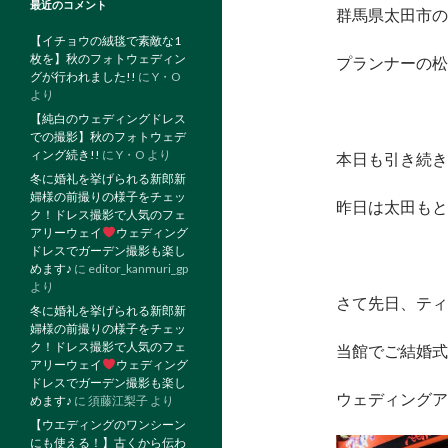
最近のコメント
群馬県太田市の
【イチョウの絨毯で素敵な1
枚を】秋のフォトウェディン
プランナーの松
グが行われました!!
に
Y・O
より
【純白のウェディングドレス
での撮影】秋のフォトウェデ
ィング続き!!
に
Y・O
より
本日も引き続き
冬に婚礼を挙げられる新郎新
婦様の前撮りの様子をチェッ
昨日は太田もと
ク！ドレス撮影で人気のフェ
アリーウェイ
ウェディング
ドレスでガーデン撮影も楽し
めます♪
に
editor_kanmuri_gp
より
さて先日、ティ
冬に婚礼を挙げられる新郎新
婦様の前撮りの様子をチェッ
ク！ドレス撮影で人気のフェ
当館でご結婚式
アリーウェイ
ウェディング
ドレスでガーデン撮影も楽し
ウェディングア
めます♪
に
須藤江梨子
より
【ウエディングのワンシーン
にも使える！】古くから伝わ