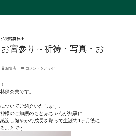
ング
,
冠稲荷神社
くお宮参り～祈祷・写真・お
編集者
コメントをどうぞ
！
林保奈美です。
についてご紹介いたします。
神様のご加護のもと赤ちゃんが無事に
感謝し健やかな成長を願って生誕約1ヶ月後に
ることです。