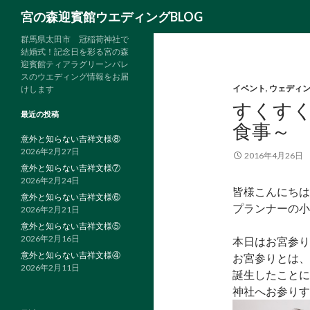
検
宮の森迎賓館ウエディングBLOG
索
群馬県太田市 冠稲荷神社で
結婚式！記念日を彩る宮の森
迎賓館ティアラグリーンパレ
スのウエディング情報をお届
イベント
,
ウェディ
けします
すくす
最近の投稿
食事～
意外と知らない吉祥文様⑧
2026年2月27日
2016年4月26日
意外と知らない吉祥文様⑦
2026年2月24日
皆様こんにちは
意外と知らない吉祥文様⑥
プランナーの小
2026年2月21日
意外と知らない吉祥文様⑤
2026年2月16日
本日はお宮参り
意外と知らない吉祥文様④
お宮参りとは、
2026年2月11日
誕生したことに
神社へお参りす