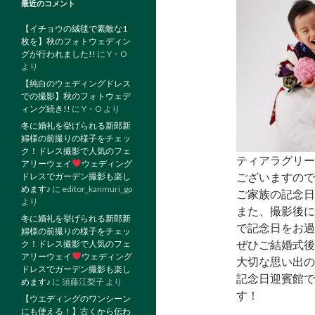
最近のコメント
【イチョウの絨毯で素敵な1
枚を】秋のフォトウェディン
グが行われました!!
に
Y・O
より
【純白のウェディングドレス
での撮影】秋のフォトウェデ
ィング続き!!
に
Y・O
より
冬に婚礼を挙げられる新郎新
婦様の前撮りの様子をチェッ
ク！ドレス撮影で人気のフェ
ティアラグリー
アリーウェイ
ウェディング
ございますので
ドレスでガーデン撮影も楽し
めます♪
に
editor_kanmuri_gp
ご家族の記念日
より
また、撮影後に
冬に婚礼を挙げられる新郎新
で記念日をお過
婦様の前撮りの様子をチェッ
ぜひご結婚式後
ク！ドレス撮影で人気のフェ
アリーウェイ
ウェディング
大切な思い出の
ドレスでガーデン撮影も楽し
記念日迎賓館で
めます♪
に
須藤江梨子
より
す！
【ウエディングのワンシーン
にも使える！】古くから伝わ