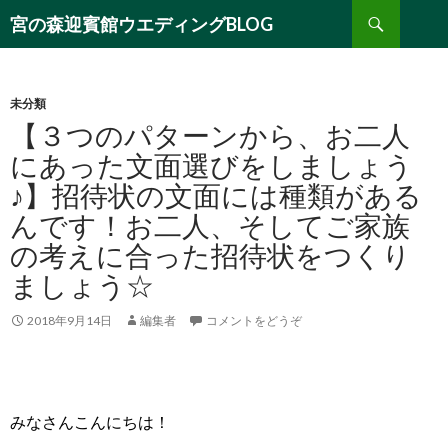
検
宮の森迎賓館ウエディングBLOG
索
コ
ン
テ
ン
未分類
ツ
【３つのパターンから、お二人
へ
にあった文面選びをしましょう
移
♪】招待状の文面には種類がある
動
んです！お二人、そしてご家族
の考えに合った招待状をつくり
ましょう☆
2018年9月14日
編集者
コメントをどうぞ
みなさんこんにちは！