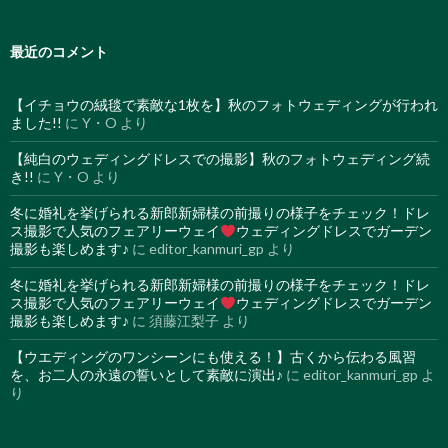
最近のコメント
【イチョウの絨毯で素敵な1枚を】秋のフォトウェディングが行われ
ました!!
に
Y・O
より
【純白のウェディングドレスでの撮影】秋のフォトウェディング続
き!!
に
Y・O
より
冬に婚礼を挙げられる新郎新婦様の前撮りの様子をチェック！ドレ
ス撮影で人気のフェアリーウェイ
ウェディングドレスでガーデン
撮影も楽しめます♪
に
editor_kanmuri_gp
より
冬に婚礼を挙げられる新郎新婦様の前撮りの様子をチェック！ドレ
ス撮影で人気のフェアリーウェイ
ウェディングドレスでガーデン
撮影も楽しめます♪
に
須藤江梨子
より
【ウエディングのワンシーンにも使える！】古くから伝わる風習
を、お二人の永遠の誓いとして素敵に演出♪
に
editor_kanmuri_gp
よ
り