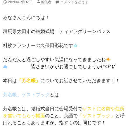
2020年9月16日
編集者
コメントをどうぞ
みなさんこんにちは！
群馬県太田市の結婚式場 ティアラグリーンパレス
料飲プランナーの久保田彩花です
☆
だんだんと過ごしやすい気温になってきましたね
☀
☁
皆さまいかがお過ごしでしょうか(^O^)/
本日は
「芳名帳」
についてお話させていただきます！！
芳名帳、ゲストブック
とは
芳名帳とは、結婚式当日に会場受付で
ゲストに名前や住所
を書いてもらう帳面
のこと。英語で
「ゲストブック」
と呼
ばれることもありますが、指すものは同じです！