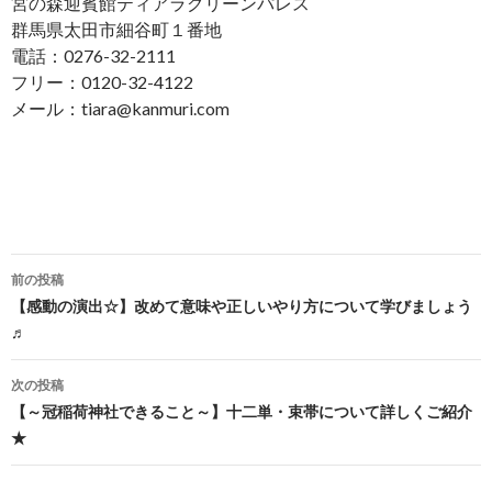
宮の森迎賓館ティアラグリーンパレス
群馬県太田市細谷町１番地
電話：0276-32-2111
フリー：0120-32-4122
メール：tiara@kanmuri.com
投
前の投稿
稿
【感動の演出☆】改めて意味や正しいやり方について学びましょう
♬
ナ
ビ
次の投稿
【～冠稲荷神社できること～】十二単・束帯について詳しくご紹介
ゲ
★
ー