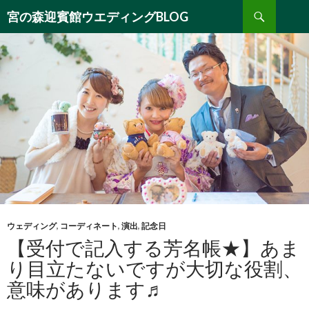
検
宮の森迎賓館ウエディングBLOG
索
コ
ン
テ
ン
ツ
へ
移
動
ウェディング
,
コーディネート
,
演出
,
記念日
【受付で記入する芳名帳★】あま
り目立たないですが大切な役割、
意味があります♬