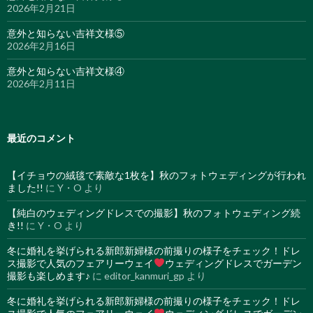
2026年2月21日
意外と知らない吉祥文様⑤
2026年2月16日
意外と知らない吉祥文様④
2026年2月11日
最近のコメント
【イチョウの絨毯で素敵な1枚を】秋のフォトウェディングが行われ
ました!!
に
Y・O
より
【純白のウェディングドレスでの撮影】秋のフォトウェディング続
き!!
に
Y・O
より
冬に婚礼を挙げられる新郎新婦様の前撮りの様子をチェック！ドレ
ス撮影で人気のフェアリーウェイ
ウェディングドレスでガーデン
撮影も楽しめます♪
に
editor_kanmuri_gp
より
冬に婚礼を挙げられる新郎新婦様の前撮りの様子をチェック！ドレ