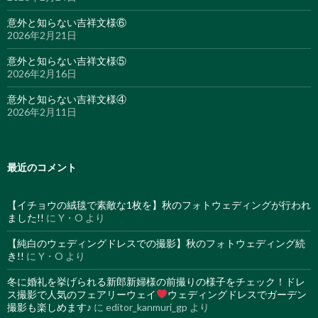
意外と知らない吉祥文様⑥
2026年2月21日
意外と知らない吉祥文様⑤
2026年2月16日
意外と知らない吉祥文様④
2026年2月11日
最近のコメント
【イチョウの絨毯で素敵な1枚を】秋のフォトウェディングが行われ
ました!!
に
Y・O
より
【純白のウェディングドレスでの撮影】秋のフォトウェディング続
き!!
に
Y・O
より
冬に婚礼を挙げられる新郎新婦様の前撮りの様子をチェック！ドレ
ス撮影で人気のフェアリーウェイ
ウェディングドレスでガーデン
撮影も楽しめます♪
に
editor_kanmuri_gp
より