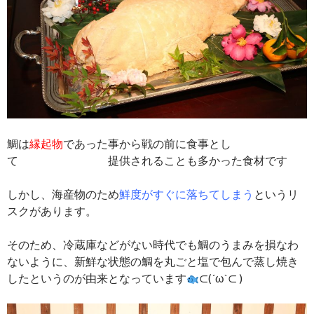
鯛は
縁起物
であった事から戦の前に食事とし
て 提供されることも多かった食材です
しかし、海産物のため
鮮度がすぐに落ちてしまう
というリ
スクがあります。
そのため、冷蔵庫などがない時代でも鯛のうまみを損なわ
ないように、新鮮な状態の鯛を丸ごと塩で包んで蒸し焼き
したというのが由来となっています
⊂(´ω`⊂ )