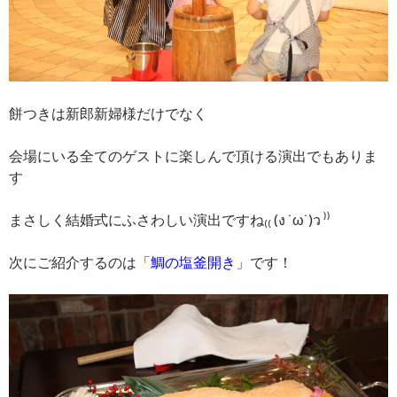
餅つきは新郎新婦様だけでなく
会場にいる全てのゲストに楽しんで頂ける演出でもありま
す
まさしく結婚式にふさわしい演出ですね₍₍ (ง ˙ω˙)ว ⁾⁾
次にご紹介するのは「
鯛の塩釜開き
」です！