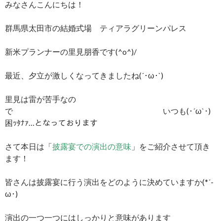
みなさんこんにちは！
群馬県太田市の結婚式場 ティアラグリーンパレス
新米プランナーの里見朋香です(^o^)/
最近、夕立が激しくなってきましたね(´･ω･`)
里見は雷が苦手なの
で いつも(･´ω`･)
困ｯﾀﾅｧ…となっております
さて本日は「
披露宴での演出の意味
」をご紹介させて頂き
ます！
皆さんは披露宴に行う演出をどのように決めていますか(*´-
ω･)
演出の一つ一つにはしっかりと意味があります