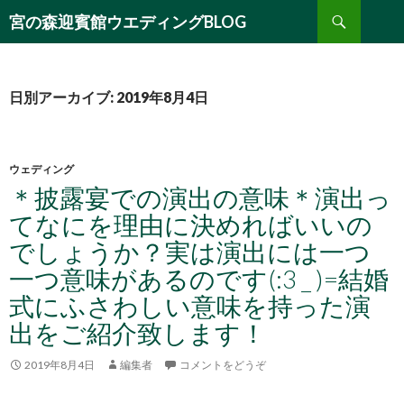
検
宮の森迎賓館ウエディングBLOG
索
コ
ン
テ
ン
日別アーカイブ: 2019年8月4日
ツ
へ
移
動
ウェディング
＊披露宴での演出の意味＊演出っ
てなにを理由に決めればいいの
でしょうか？実は演出には一つ
一つ意味があるのです(:3 _ )=結婚
式にふさわしい意味を持った演
出をご紹介致します！
2019年8月4日
編集者
コメントをどうぞ