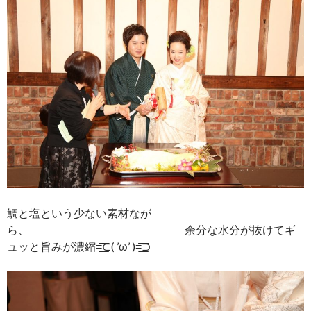
鯛と塩という少ない素材なが
ら、 余分な水分が抜けてギ
ュッと旨みが濃縮=͟͟͞͞⊂( ’ω’ )=͟͟͞͞⊃