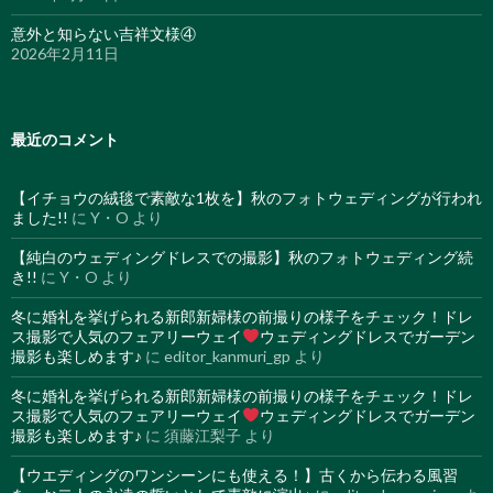
意外と知らない吉祥文様④
2026年2月11日
最近のコメント
【イチョウの絨毯で素敵な1枚を】秋のフォトウェディングが行われ
ました!!
に
Y・O
より
【純白のウェディングドレスでの撮影】秋のフォトウェディング続
き!!
に
Y・O
より
冬に婚礼を挙げられる新郎新婦様の前撮りの様子をチェック！ドレ
ス撮影で人気のフェアリーウェイ
ウェディングドレスでガーデン
撮影も楽しめます♪
に
editor_kanmuri_gp
より
冬に婚礼を挙げられる新郎新婦様の前撮りの様子をチェック！ドレ
ス撮影で人気のフェアリーウェイ
ウェディングドレスでガーデン
撮影も楽しめます♪
に
須藤江梨子
より
【ウエディングのワンシーンにも使える！】古くから伝わる風習