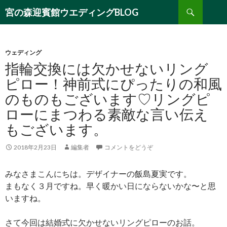
検
宮の森迎賓館ウエディングBLOG
索
コ
ン
テ
ン
ウェディング
ツ
指輪交換には欠かせないリング
へ
ピロー！神前式にぴったりの和風
移
のものもございます♡リングピ
動
ローにまつわる素敵な言い伝え
もございます。
2018年2月23日
編集者
コメントをどうぞ
みなさまこんにちは。デザイナーの飯島夏実です。
まもなく３月ですね。早く暖かい日にならないかな〜と思
いますね。
さて今回は結婚式に欠かせないリングピローのお話。