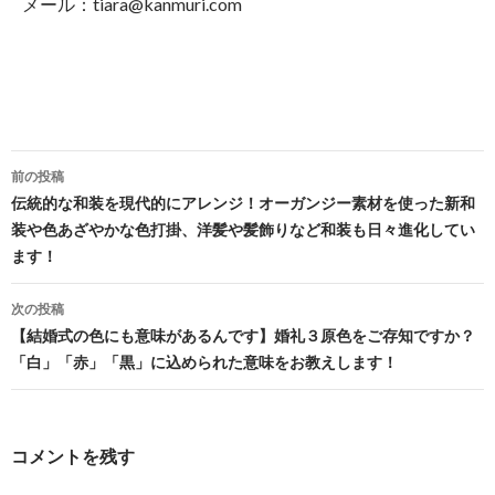
メール：tiara@kanmuri.com
投
前の投稿
稿
伝統的な和装を現代的にアレンジ！オーガンジー素材を使った新和
装や色あざやかな色打掛、洋髪や髪飾りなど和装も日々進化してい
ナ
ます！
ビ
次の投稿
ゲ
【結婚式の色にも意味があるんです】婚礼３原色をご存知ですか？
ー
「白」「赤」「黒」に込められた意味をお教えします！
シ
ョ
コメントを残す
ン