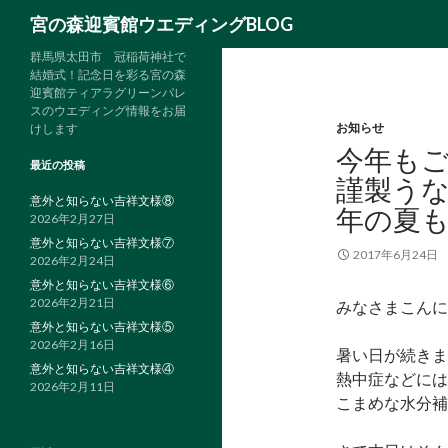
検
宮の森迎賓館ウエディングBLOG
索
群馬県太田市 冠稲荷神社で
結婚式！記念日を彩る宮の森
迎賓館ティアラグリーンパレ
スのウエディング情報をお届
お知らせ
けします
今年も
最近の投稿
謹製う
意外と知らない吉祥文様⑧
年の夏
2026年2月27日
意外と知らない吉祥文様⑦
2017年6月24日
2026年2月24日
意外と知らない吉祥文様⑥
2026年2月21日
みなさまこんに
意外と知らない吉祥文様⑤
2026年2月16日
暑い日が続きま
意外と知らない吉祥文様④
熱中症などには
2026年2月11日
こまめな水分補