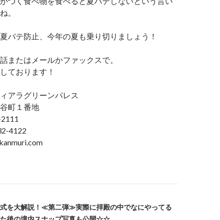
がつく食べ物を食べると夏バテしないという言い
ね。
夏バテ防止、今年の夏も乗り切りましょう！
話またはメールかファックスで。
しております！
ィアラグリーンパレス
谷町１番地
2111
2-4122
anmuri.com
式を大解説！≪第二弾≫実際に拝殿の中でなにやってる
た後の境内スナップ写真も公開☆☆