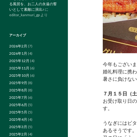
る風習を、お二人の永遠の誓
いとして素敵に演出♪
に
editor_kanmuri_gp
より
アーカイブ
2026年2月
(7)
2026年1月
(4)
2025年12月
(4)
今年もございま
2025年11月
(6)
婚礼料理に携わ
2025年10月
(6)
暑さに負けない
2025年9月
(8)
2025年8月
(8)
７月１５日（土
2025年7月
(6)
お受け取り日の
2025年6月
(5)
す。
2025年5月
(5)
2025年4月
(4)
うなぎにはビタ
2025年3月
(5)
あるそうです。
2025年2月
(4)