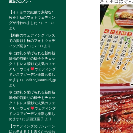
さて本日はそ
最近のコメント
【イチョウの絨毯で素敵な1
枚を】秋のフォトウェディン
グが行われました!!
に
Y・O
より
【純白のウェディングドレス
での撮影】秋のフォトウェデ
ィング続き!!
に
Y・O
より
冬に婚礼を挙げられる新郎新
婦様の前撮りの様子をチェッ
ク！ドレス撮影で人気のフェ
アリーウェイ
ウェディング
ドレスでガーデン撮影も楽し
めます♪
に
editor_kanmuri_gp
より
冬に婚礼を挙げられる新郎新
婦様の前撮りの様子をチェッ
ク！ドレス撮影で人気のフェ
アリーウェイ
ウェディング
ドレスでガーデン撮影も楽し
めます♪
に
須藤江梨子
より
【ウエディングのワンシーン
にも使える！】古くから伝わ