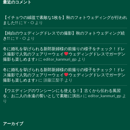
最近のコメント
【イチョウの絨毯で素敵な1枚を】秋のフォトウェディングが行われ
ました!!
に
Y・O
より
【純白のウェディングドレスでの撮影】秋のフォトウェディング続
き!!
に
Y・O
より
冬に婚礼を挙げられる新郎新婦様の前撮りの様子をチェック！ドレ
ス撮影で人気のフェアリーウェイ
ウェディングドレスでガーデン
撮影も楽しめます♪
に
editor_kanmuri_gp
より
冬に婚礼を挙げられる新郎新婦様の前撮りの様子をチェック！ドレ
ス撮影で人気のフェアリーウェイ
ウェディングドレスでガーデン
撮影も楽しめます♪
に
須藤江梨子
より
【ウエディングのワンシーンにも使える！】古くから伝わる風習
を、お二人の永遠の誓いとして素敵に演出♪
に
editor_kanmuri_gp
よ
り
アーカイブ