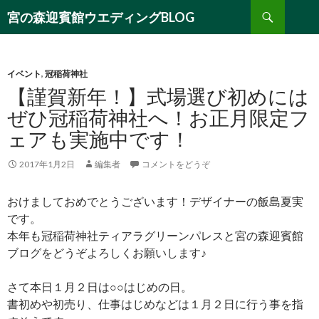
検
宮の森迎賓館ウエディングBLOG
索
コ
ン
テ
ン
イベント
,
冠稲荷神社
ツ
【謹賀新年！】式場選び初めには
へ
ぜひ冠稲荷神社へ！お正月限定フ
移
ェアも実施中です！
動
2017年1月2日
編集者
コメントをどうぞ
おけましておめでとうございます！デザイナーの飯島夏実
です。
本年も冠稲荷神社ティアラグリーンパレスと宮の森迎賓館
ブログをどうぞよろしくお願いします♪
さて本日１月２日は○○はじめの日。
書初めや初売り、仕事はじめなどは１月２日に行う事を指