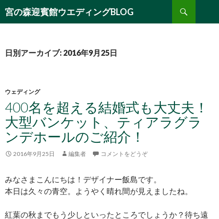
検
宮の森迎賓館ウエディングBLOG
索
コ
ン
テ
ン
日別アーカイブ: 2016年9月25日
ツ
へ
移
動
ウェディング
400名を超える結婚式も大丈夫！
大型バンケット、ティアラグラ
ンデホールのご紹介！
2016年9月25日
編集者
コメントをどうぞ
みなさまこんにちは！デザイナー飯島です。
本日は久々の青空。ようやく晴れ間が見えましたね。
紅葉の秋までもう少しといったところでしょうか？待ち遠