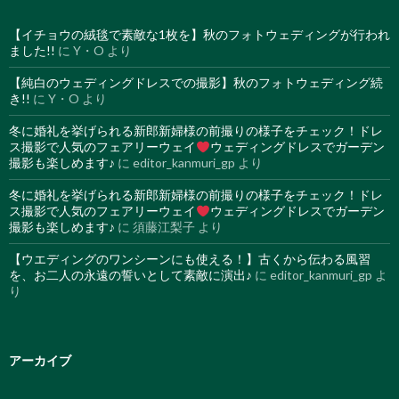
【イチョウの絨毯で素敵な1枚を】秋のフォトウェディングが行われ
ました!!
に
Y・O
より
【純白のウェディングドレスでの撮影】秋のフォトウェディング続
き!!
に
Y・O
より
冬に婚礼を挙げられる新郎新婦様の前撮りの様子をチェック！ドレ
ス撮影で人気のフェアリーウェイ
ウェディングドレスでガーデン
撮影も楽しめます♪
に
editor_kanmuri_gp
より
冬に婚礼を挙げられる新郎新婦様の前撮りの様子をチェック！ドレ
ス撮影で人気のフェアリーウェイ
ウェディングドレスでガーデン
撮影も楽しめます♪
に
須藤江梨子
より
【ウエディングのワンシーンにも使える！】古くから伝わる風習
を、お二人の永遠の誓いとして素敵に演出♪
に
editor_kanmuri_gp
よ
り
アーカイブ