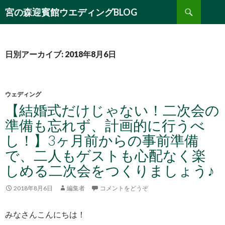
検
宮の森迎賓館ウエディングBLOG
索
コ
ン
テ
ン
日別アーカイブ: 2018年8月6日
ツ
へ
移
動
ウェディング
【結婚式だけじゃない！二次会の
準備も忘れず、計画的に行うべ
し！】3ヶ月前からの事前準備
で、二人もゲストも心配なく楽
しめる二次会をつくりましょう♪
2018年8月6日
編集者
コメントをどうぞ
みなさんこんにちは！