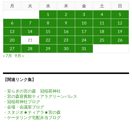
月
火
水
木
金
土
日
1
2
3
4
5
6
7
8
9
10
11
12
13
14
15
16
17
18
19
20
21
22
23
24
25
26
27
28
29
30
31
« 7月
9月 »
【関連リンク集】
・安らぎの宮の森 冠稲荷神社
・宮の森迎賓館ティアラグリーンパレス
・冠稲荷神社ブログ
・会場・会議室ブログ
・スタジオ★ティアラ★宮の森
・ケータリング宅配弁当ブログ