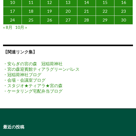
10
11
12
13
14
15
16
17
18
19
20
21
22
23
24
25
26
27
28
29
30
« 8月
10月 »
【関連リンク集】
・安らぎの宮の森 冠稲荷神社
・宮の森迎賓館ティアラグリーンパレス
・冠稲荷神社ブログ
・会場・会議室ブログ
・スタジオ★ティアラ★宮の森
・ケータリング宅配弁当ブログ
最近の投稿