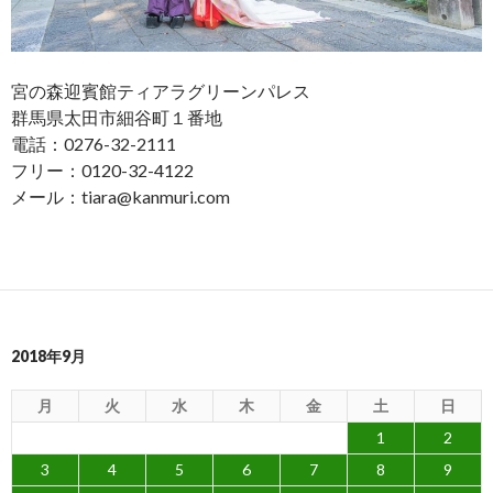
宮の森迎賓館ティアラグリーンパレス
群馬県太田市細谷町１番地
電話：0276-32-2111
フリー：0120-32-4122
メール：tiara@kanmuri.com
2018年9月
月
火
水
木
金
土
日
1
2
3
4
5
6
7
8
9