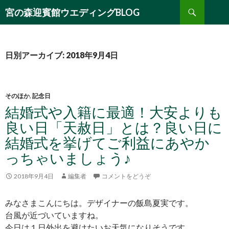
検
宮の森迎賓館ウエディングBLOG
索
コ
ン
テ
ン
日別アーカイブ: 2018年9月4日
ツ
へ
移
動
そのほか
,
記念日
結婚式や入籍に最適！大安よりも
良い日「天赦日」とは？良い日に
結婚式を挙げてご利益にあやか
っちゃいましょう♪
2018年9月4日
編集者
コメントをどうぞ
みなさまこんにちは。デザイナーの飯島夏実です。
台風が近づいていますね。
今日は１日外出を避けたいお天気になりそうです。