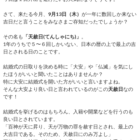
さて、来たる今月、
9月13日（木）
が一年に数回しか来ない
吉日だと言うことをみなさまご存知だったでしょうか？
その名も
「天赦日(てんしゃにち)」
。
1年のうちで５〜６回しかいない、日本の暦の上で最上の吉
日とされる日のことです。
結婚式の日取りを決める時に「大安」や「仏滅」を気にし
たほうがいいと聞いたことはありませんか？
特に大安に結婚式を開いた方がいいと言いますよね。
そんな大安より良い日と言われているのがこの
天赦日
なの
です！
結婚式を挙げるのはもちろん、入籍や開業などを行うのも
良い日とされています。
「百神が天に昇り、天が万物の罪を赦す日とされ、最上の
大吉日である。そのため、天赦日にのみ万よし」