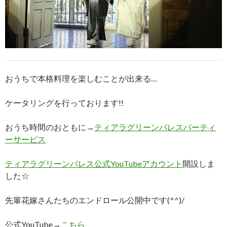
おうちで本格料理を楽しむことが出来る…
ケータリングを行っております!!
おうち時間のおともに→
ティアラグリーンパレスパーティ
ーサービス
ティアラグリーンパレス公式YouTubeアカウント
開設しま
した☆
先輩花嫁さんたちのエンドロール公開中です(^^)/
公式YouTube→
こちら