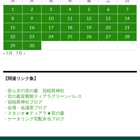
月
火
水
木
金
土
日
1
2
3
4
5
6
7
8
9
10
11
12
13
14
15
16
17
18
19
20
21
22
23
24
25
26
27
28
29
30
« 5月
7月 »
【関連リンク集】
・安らぎの宮の森 冠稲荷神社
・宮の森迎賓館ティアラグリーンパレス
・冠稲荷神社ブログ
・会場・会議室ブログ
・スタジオ★ティアラ★宮の森
・ケータリング宅配弁当ブログ