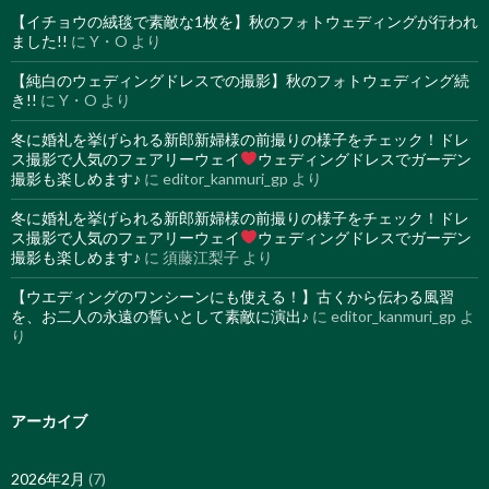
【イチョウの絨毯で素敵な1枚を】秋のフォトウェディングが行われ
ました!!
に
Y・O
より
【純白のウェディングドレスでの撮影】秋のフォトウェディング続
き!!
に
Y・O
より
冬に婚礼を挙げられる新郎新婦様の前撮りの様子をチェック！ドレ
ス撮影で人気のフェアリーウェイ
ウェディングドレスでガーデン
撮影も楽しめます♪
に
editor_kanmuri_gp
より
冬に婚礼を挙げられる新郎新婦様の前撮りの様子をチェック！ドレ
ス撮影で人気のフェアリーウェイ
ウェディングドレスでガーデン
撮影も楽しめます♪
に
須藤江梨子
より
【ウエディングのワンシーンにも使える！】古くから伝わる風習
を、お二人の永遠の誓いとして素敵に演出♪
に
editor_kanmuri_gp
よ
り
アーカイブ
2026年2月
(7)