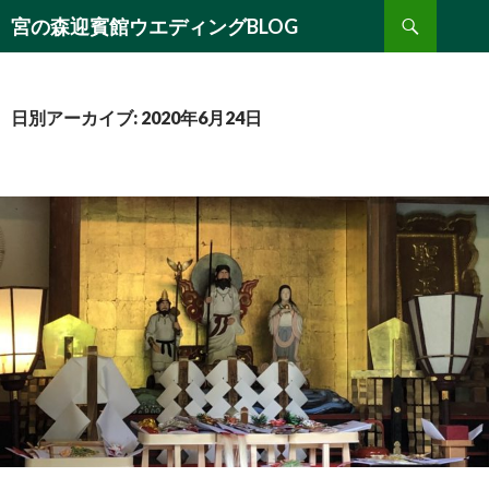
検
宮の森迎賓館ウエディングBLOG
索
コ
ン
テ
ン
日別アーカイブ: 2020年6月24日
ツ
へ
移
動