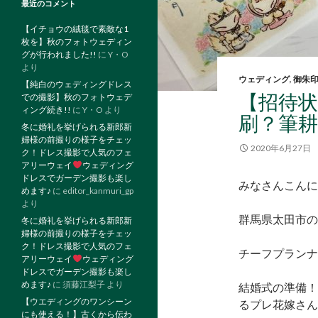
最近のコメント
【イチョウの絨毯で素敵な1
枚を】秋のフォトウェディン
グが行われました!!
に
Y・O
より
ウェディング
,
御朱
【純白のウェディングドレス
【招待
での撮影】秋のフォトウェデ
ィング続き!!
に
Y・O
より
刷？筆
冬に婚礼を挙げられる新郎新
婦様の前撮りの様子をチェッ
2020年6月27日
ク！ドレス撮影で人気のフェ
アリーウェイ
ウェディング
ドレスでガーデン撮影も楽し
みなさ
めます♪
に
editor_kanmuri_gp
より
群馬県太田市の
冬に婚礼を挙げられる新郎新
婦様の前撮りの様子をチェッ
ク！ドレス撮影で人気のフェ
チーフプランナ
アリーウェイ
ウェディング
ドレスでガーデン撮影も楽し
めます♪
に
須藤江梨子
より
結婚式の準備！
【ウエディングのワンシーン
るプレ花嫁さん
にも使える！】古くから伝わ