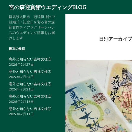
検
宮の森迎賓館ウエディングBLOG
索
群馬県太田市 冠稲荷神社で
結婚式！記念日を彩る宮の森
迎賓館ティアラグリーンパレ
スのウエディング情報をお届
けします
日別アーカイブ: 
最近の投稿
意外と知らない吉祥文様⑧
2026年2月27日
意外と知らない吉祥文様⑦
2026年2月24日
意外と知らない吉祥文様⑥
2026年2月21日
意外と知らない吉祥文様⑤
2026年2月16日
意外と知らない吉祥文様④
2026年2月11日