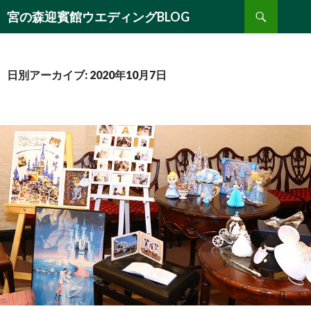
検
宮の森迎賓館ウエディングBLOG
索
コ
ン
テ
ン
日別アーカイブ: 2020年10月7日
ツ
へ
移
動