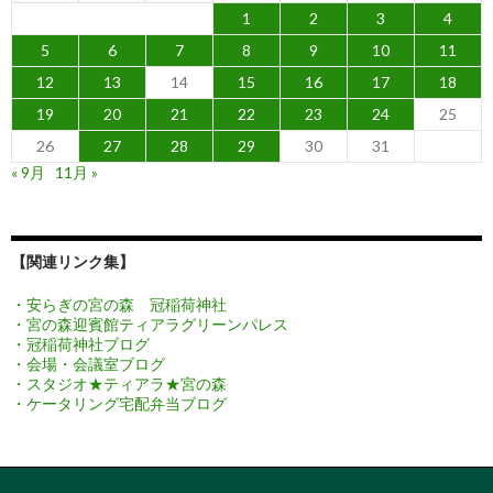
1
2
3
4
5
6
7
8
9
10
11
12
13
14
15
16
17
18
19
20
21
22
23
24
25
26
27
28
29
30
31
« 9月
11月 »
【関連リンク集】
・安らぎの宮の森 冠稲荷神社
・宮の森迎賓館ティアラグリーンパレス
・冠稲荷神社ブログ
・会場・会議室ブログ
・スタジオ★ティアラ★宮の森
・ケータリング宅配弁当ブログ