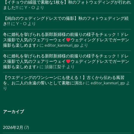
【イチョウの絨毯で素敵な1枚を】秋のフォトウェディングが行われ
ました!!
に
Y・O
より
【純白のウェディングドレスでの撮影】秋のフォトウェディング続
き!!
に
Y・O
より
冬に婚礼を挙げられる新郎新婦様の前撮りの様子をチェック！ドレ
ス撮影で人気のフェアリーウェイ
ウェディングドレスでガーデン
撮影も楽しめます♪
に
editor_kanmuri_gp
より
冬に婚礼を挙げられる新郎新婦様の前撮りの様子をチェック！ドレ
ス撮影で人気のフェアリーウェイ
ウェディングドレスでガーデン
撮影も楽しめます♪
に
須藤江梨子
より
【ウエディングのワンシーンにも使える！】古くから伝わる風習
を、お二人の永遠の誓いとして素敵に演出♪
に
editor_kanmuri_gp
よ
り
アーカイブ
2026年2月
(7)