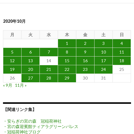
2020年10月
月
火
水
木
金
土
日
1
2
3
4
5
6
7
8
9
10
11
12
13
14
15
16
17
18
19
20
21
22
23
24
25
26
27
28
29
30
31
« 9月
11月 »
【関連リンク集】
・安らぎの宮の森 冠稲荷神社
・宮の森迎賓館ティアラグリーンパレス
・冠稲荷神社ブログ