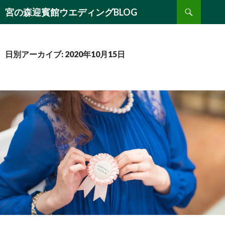
検
宮の森迎賓館ウエディングBLOG
索
コ
ン
テ
ン
日別アーカイブ: 2020年10月15日
ツ
へ
移
動