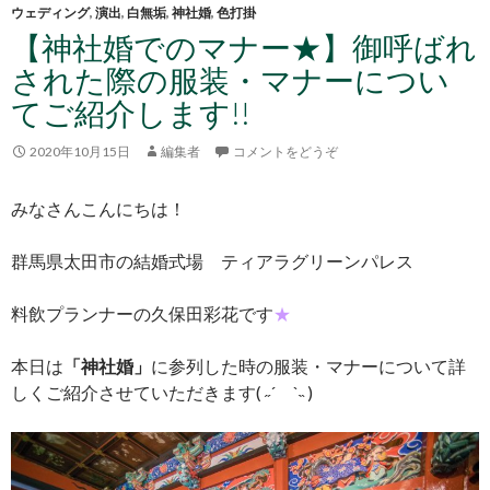
ウェディング
,
演出
,
白無垢
,
神社婚
,
色打掛
【神社婚でのマナー★】御呼ばれ
された際の服装・マナーについ
てご紹介します!!
2020年10月15日
編集者
コメントをどうぞ
みなさんこんにちは！
群馬県太田市の結婚式場 ティアラグリーンパレス
料飲プランナーの久保田彩花です
★
本日は
「神社婚」
に参列した時の服装・マナーについて詳
しくご紹介させていただきます( ˶´ `˵ )