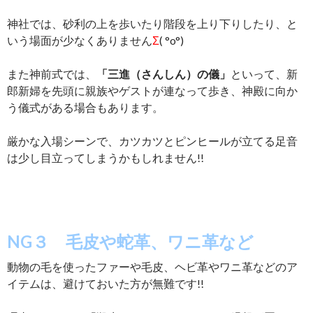
神社では、砂利の上を歩いたり階段を上り下りしたり、と
いう場面が少なくありません
Σ
( °o°)
また神前式では、
「三進（さんしん）の儀」
といって、新
郎新婦を先頭に親族やゲストが連なって歩き、神殿に向か
う儀式がある場合もあります。
厳かな入場シーンで、カツカツとピンヒールが立てる足音
は少し目立ってしまうかもしれません!!
NG３ 毛皮や蛇革、ワニ革など
動物の毛を使ったファーや毛皮、ヘビ革やワニ革などのア
イテムは、避けておいた方が無難です!!