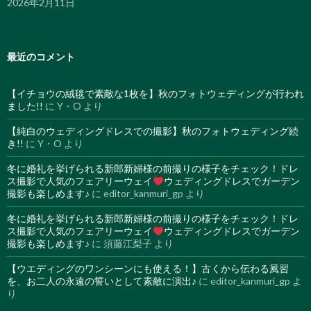
2026年2月11日
最近のコメント
【イチョウの絨毯で素敵な1枚を】秋のフォトウェディングが行われ
ました!!
に
Y・O
より
【純白のウェディングドレスでの撮影】秋のフォトウェディング続
き!!
に
Y・O
より
冬に婚礼を挙げられる新郎新婦様の前撮りの様子をチェック！ドレ
ス撮影で人気のフェアリーウェイ
ウェディングドレスでガーデン
撮影も楽しめます♪
に
editor_kanmuri_gp
より
冬に婚礼を挙げられる新郎新婦様の前撮りの様子をチェック！ドレ
ス撮影で人気のフェアリーウェイ
ウェディングドレスでガーデン
撮影も楽しめます♪
に
須藤江梨子
より
【ウエディングのワンシーンにも使える！】古くから伝わる風習
を、お二人の永遠の誓いとして素敵に演出♪
に
editor_kanmuri_gp
よ
り