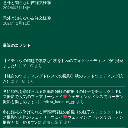
意外と知らない吉祥文様⑤
2026年2月16日
意外と知らない吉祥文様④
2026年2月11日
最近のコメント
【イチョウの絨毯で素敵な1枚を】秋のフォトウェディングが行われ
ました!!
に
Y・O
より
【純白のウェディングドレスでの撮影】秋のフォトウェディング続
き!!
に
Y・O
より
冬に婚礼を挙げられる新郎新婦様の前撮りの様子をチェック！ドレ
ス撮影で人気のフェアリーウェイ
ウェディングドレスでガーデン
撮影も楽しめます♪
に
editor_kanmuri_gp
より
冬に婚礼を挙げられる新郎新婦様の前撮りの様子をチェック！ドレ
ス撮影で人気のフェアリーウェイ
ウェディングドレスでガーデン
撮影も楽しめます♪
に
須藤江梨子
より