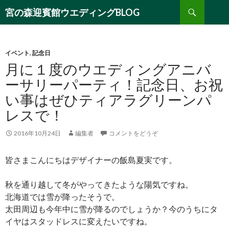
検
宮の森迎賓館ウエディングBLOG
索
コ
ン
テ
ン
イベント
,
記念日
ツ
月に１度のウエディングアニバ
へ
ーサリーパーティ！記念日、お祝
移
い事はぜひティアラグリーンパ
動
レスで！
2016年10月24日
編集者
コメントをどうぞ
皆さまこんにちはデザイナーの飯島夏実です。
秋を通り越して冬がやってきたような陽気ですね。
北海道では雪が降ったそうで。
太田周辺も今年中に雪が降るのでしょうか？今のうちにタ
イヤはスタッドレスに変えたいですね。