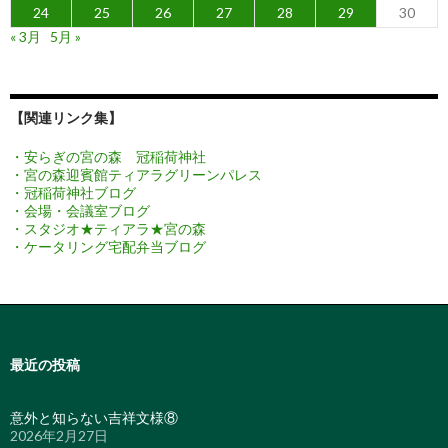
24
25
26
27
28
29
30
« 3月
5月 »
【関連リンク集】
・安らぎの宮の森 冠稲荷神社
・宮の森迎賓館ティアラグリーンパレス
・冠稲荷神社ブログ
・会場・会議室ブログ
・スタジオ★ティアラ★宮の森
・ケータリング宅配弁当ブログ
最近の投稿
意外と知らない吉祥文様⑧
2026年2月27日