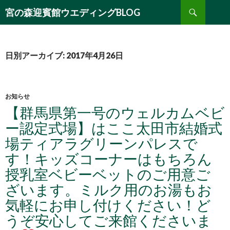
検
宮の森迎賓館ウエディングBLOG
索
コ
ン
テ
ン
日別アーカイブ: 2017年4月26日
ツ
へ
移
動
お知らせ
【群馬県第一号のウェルカムベビ
ー認定式場】はここ太田市結婚式
場ティアラグリーンパレスで
す！キッズコーナーはもちろん
授乳室ベビーベットのご用意ご
ざいます。ミルク用のお湯もお
気軽にお申し付けください！ど
うぞ安心してご来館くださいま