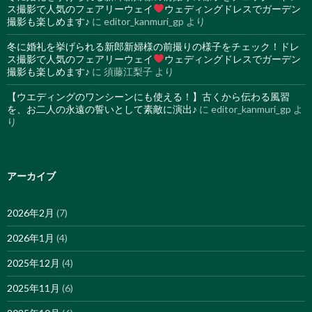
ス撮影で人気のフェアリーウェイ
ウェディングドレスでガーデン
撮影も楽しめます♪
に
editor_kanmuri_gp
より
冬に婚礼を挙げられる新郎新婦様の前撮りの様子をチェック！ドレ
ス撮影で人気のフェアリーウェイ
ウェディングドレスでガーデン
撮影も楽しめます♪
に
須藤江梨子
より
【ウエディングのワンシーンにも使える！】古くから伝わる風習
を、お二人の永遠の誓いとして素敵に演出♪
に
editor_kanmuri_gp
よ
り
アーカイブ
2026年2月
(7)
2026年1月
(4)
2025年12月
(4)
2025年11月
(6)