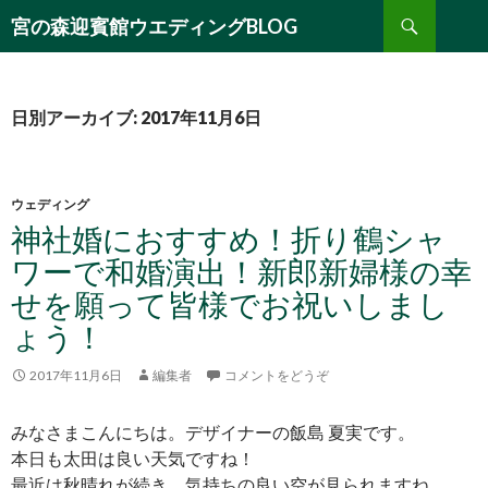
検
宮の森迎賓館ウエディングBLOG
索
コ
ン
テ
ン
日別アーカイブ: 2017年11月6日
ツ
へ
移
動
ウェディング
神社婚におすすめ！折り鶴シャ
ワーで和婚演出！新郎新婦様の幸
せを願って皆様でお祝いしまし
ょう！
2017年11月6日
編集者
コメントをどうぞ
みなさまこんにちは。デザイナーの飯島 夏実です。
本日も太田は良い天気ですね！
最近は秋晴れが続き、気持ちの良い空が見られますね。