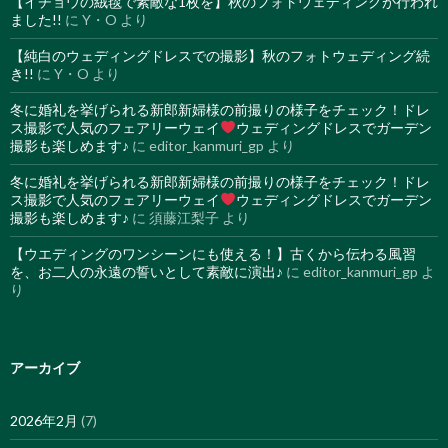
【イチョウの絨毯で素敵な1枚を】秋のフォトウェディングが行われ
ました!!
に
Y・O
より
【純白のウェディングドレスでの撮影】秋のフォトウェディング続
き!!
に
Y・O
より
冬に婚礼を挙げられる新郎新婦様の前撮りの様子をチェック！ドレ
ス撮影で人気のフェアリーウェイ
ウェディングドレスでガーデン
撮影も楽しめます♪
に
editor_kanmuri_gp
より
冬に婚礼を挙げられる新郎新婦様の前撮りの様子をチェック！ドレ
ス撮影で人気のフェアリーウェイ
ウェディングドレスでガーデン
撮影も楽しめます♪
に
須藤江梨子
より
【ウエディングのワンシーンにも使える！】古くから伝わる風習
を、お二人の永遠の誓いとして素敵に演出♪
に
editor_kanmuri_gp
よ
り
アーカイブ
2026年2月
(7)