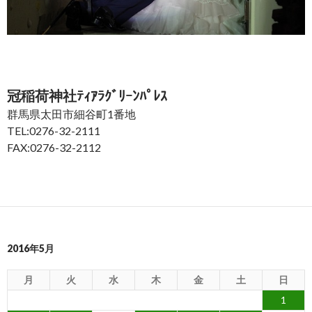
冠稲荷神社ﾃｨｱﾗｸﾞﾘｰﾝﾊﾟﾚｽ
群馬県太田市細谷町1番地
TEL:0276-32-2111
FAX:0276-32-2112
2016年5月
月
火
水
木
金
土
日
1