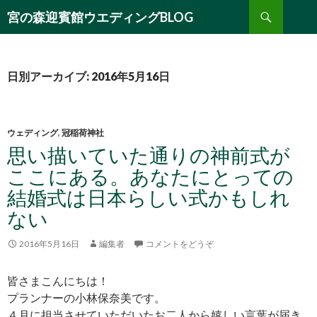
検
宮の森迎賓館ウエディングBLOG
索
コ
ン
テ
ン
日別アーカイブ: 2016年5月16日
ツ
へ
移
動
ウェディング
,
冠稲荷神社
思い描いていた通りの神前式が
ここにある。あなたにとっての
結婚式は日本らしい式かもしれ
ない
2016年5月16日
編集者
コメントをどうぞ
皆さまこんにちは！
プランナーの小林保奈美です。
４月に担当させていただいたお二人から嬉しい言葉が届き