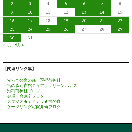
2
3
4
5
6
7
8
9
10
11
12
13
14
15
16
17
18
19
20
21
22
23
24
25
26
27
28
29
30
31
« 4月
6月 »
【関連リンク集】
・安らぎの宮の森 冠稲荷神社
・宮の森迎賓館ティアラグリーンパレス
・冠稲荷神社ブログ
・会場・会議室ブログ
・スタジオ★ティアラ★宮の森
・ケータリング宅配弁当ブログ